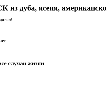
CK из
дуба, ясеня, американско
дителя!
 лет
все случаи жизни