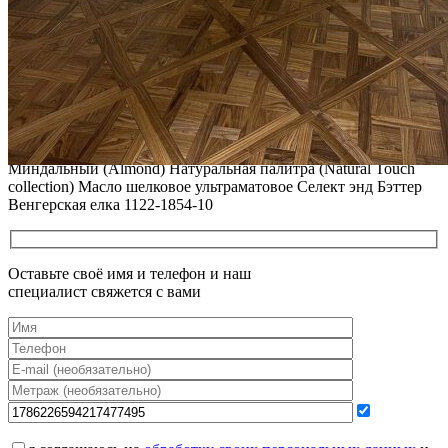
12.01.2026
РЕСТАВРАЦИЯ НЕБОЛЬШИХ ВМЯТИН НА ПАРКЕТЕ.
ПОЛЫ, ПОКРЫТЫЕ МАСЛОМ И ТВЕРДЫМ ВОСКОМ
Читать полностью
12.01.2026
Все новости о Coswick
Паркет елка COSWICK Английская елка (90°) Дуб
Миндальный (Almond) Натуральная палитра (Natural Touch
collection) Масло шелковое ультраматовое Селект энд Бэттер
Венгерская елка 1122-1854-10
Оставьте своё имя и телефон и наш
специалист свяжется с вами