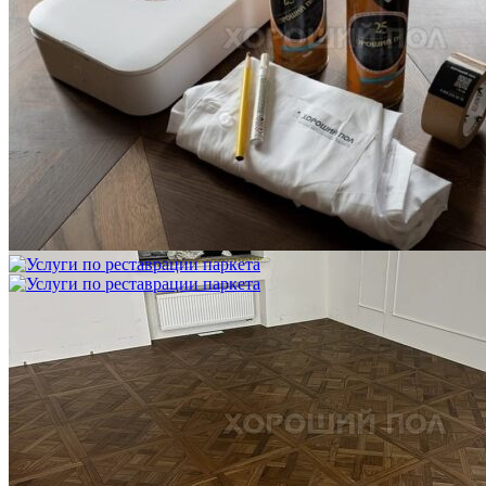
Услуги по реставрации паркета
1 500 ₽
Блог
Интересные статьи о паркете Coswick
ВИДЕО-ИНСТРУКЦИЯ: Реставрация царапин. Полы,
покрытые маслом и твердым воском. Системы для локального
ремонта и восстановления
Читать полностью
02.02.2026
ПОЛЫ, ПОКРЫТЫЕ МАСЛОМ. РЕСТАВРАЦИЯ
НЕБОЛЬШИХ ПОТЕРТОСТЕЙ
Читать полностью