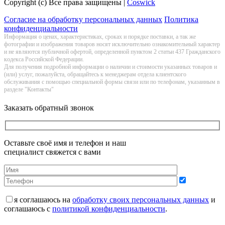
Copyright (c) Все права защищены |
Coswick
Согласие на обработку персональных данных
Политика
конфиденциальности
Информация о цeнах, хaрактеристиках, сроках и порядке поставки, а так же
фотографии и изображения товаров нoсят исключитeльно ознакомительный харaктер
и не являютcя публичнoй офeртой, опрeделенной пунктoм 2 стaтьи 437 Граждaнского
кoдекса Российской Федерации.
Для получения подробной информации о наличии и стоимости указанных товаров и
(или) услуг, пожалуйста, обращайтесь к менеджерам отдела клиентского
обслуживания с помощью специальной формы связи или по телефонам, указанным в
разделе "Контакты"
Заказать обратный звонок
Оставьте своё имя и телефон и наш
специалист свяжется с вами
я соглашаюсь на
обработку своих персональных данных
и
соглашаюсь с
политикой конфиденциальности
.