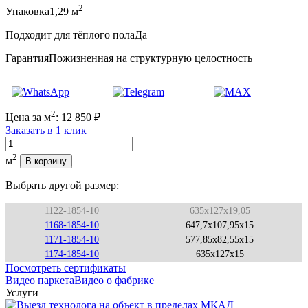
2
Упаковка
1,29 м
Подходит для тёплого пола
Да
Гарантия
Пожизненная на структурную целостность
2
Цена за м
:
12 850
₽
Заказать в 1 клик
Количество
2
м
В корзину
Выбрать другой размер:
1122-1854-10
635x127x19,05
1168-1854-10
647,7x107,95x15
1171-1854-10
577,85x82,55x15
1174-1854-10
635x127x15
Посмотреть сертификаты
Видео паркета
Видео о фабрике
Услуги