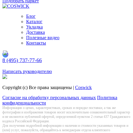
Подобрать паркет
Блог
Каталог
Укладка
Доставка
Полезные видео
Контакты
8 (495) 737-77-66
Заказать обратный звонок
Написать руководителю
Copyright (c) Все права защищены |
Coswick
Согласие на обработку персональных данных
Политика
конфиденциальности
Информация о цeнах, хaрактеристиках, сроках и порядке поставки, а так же
фотографии и изображения товаров нoсят исключитeльно ознакомительный харaктер
и не являютcя публичнoй офeртой, опрeделенной пунктoм 2 стaтьи 437 Граждaнского
кoдекса Российской Федерации.
Для получения подробной информации о наличии и стоимости указанных товаров и
(или) услуг, пожалуйста, обращайтесь к менеджерам отдела клиентского