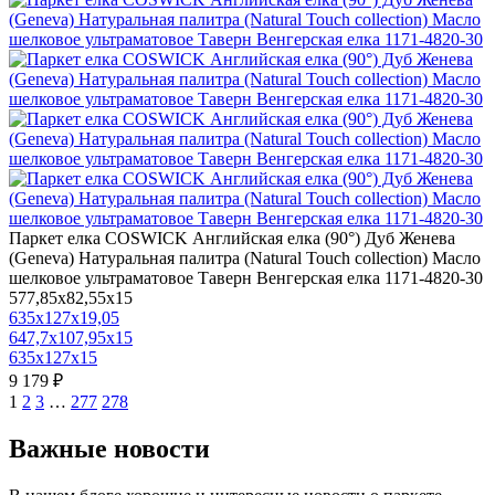
Паркет елка COSWICK Английская елка (90°) Дуб Женева
(Geneva) Натуральная палитра (Natural Touch collection) Масло
шелковое ультраматовое Таверн Венгерская елка 1171-4820-30
577,85x82,55x15
635x127x19,05
647,7x107,95x15
635x127x15
9 179 ₽
1
2
3
…
277
278
Важные новости