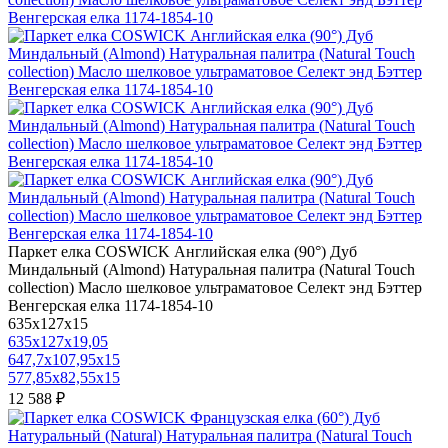
Паркет елка COSWICK Английская елка (90°) Дуб
Миндальный (Almond) Натуральная палитра (Natural Touch
collection) Масло шелковое ультраматовое Селект энд Бэттер
Венгерская елка 1174-1854-10
635x127x15
635x127x19,05
647,7x107,95x15
577,85x82,55x15
12 588 ₽