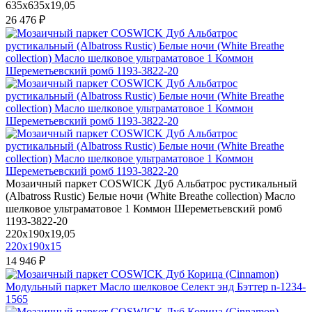
635x635x19,05
26 476 ₽
Мозаичный паркет COSWICK Дуб Альбатрос рустикальный
(Albatross Rustic) Белые ночи (White Breathe collection) Масло
шелковое ультраматовое 1 Коммон Шереметьевский ромб
1193-3822-20
220x190x19,05
220x190x15
14 946 ₽