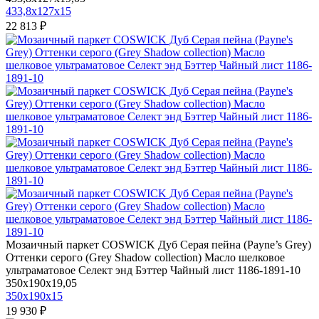
433,8x127x15
22 813 ₽
Мозаичный паркет COSWICK Дуб Серая пейна (Payne’s Grey)
Оттенки серого (Grеy Shadow collection) Масло шелковое
ультраматовое Селект энд Бэттер Чайный лист 1186-1891-10
350x190x19,05
350x190x15
19 930 ₽