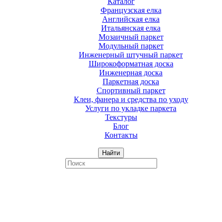
Каталог
Французская елка
Английская елка
Итальянская елка
Мозаичный паркет
Модульный паркет
Инженерный штучный паркет
Широкоформатная доска
Инженерная доска
Паркетная доска
Спортивный паркет
Клеи, фанера и средства по уходу
Услуги по укладке паркета
Текстуры
Блог
Контакты
Найти