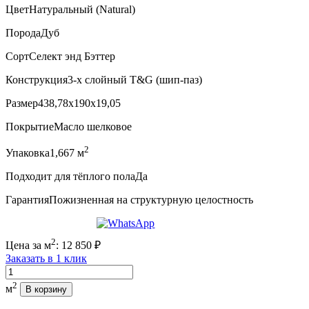
Цвет
Натуральный (Natural)
Порода
Дуб
Сорт
Селект энд Бэттер
Конструкция
3-х слойный T&G (шип-паз)
Размер
438,78x190x19,05
Покрытие
Масло шелковое
2
Упаковка
1,667 м
Подходит для тёплого пола
Да
Гарантия
Пожизненная на структурную целостность
2
Цена за м
:
12 850
₽
Заказать в 1 клик
Количество
2
м
В корзину