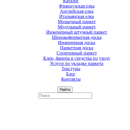
Каталог
Французская елка
Английская елка
Итальянская елка
Мозаичный паркет
Модульный паркет
Инженерный штучный паркет
Широкоформатная доска
Инженерная доска
Паркетная доска
Спортивный паркет
Клеи, фанера и средства по уходу
Услуги по укладке паркета
Текстуры
Блог
Контакты
Найти