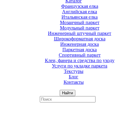
Каталог
Французская елка
Английская елка
Итальянская елка
Мозаичный паркет
Модульный паркет
Инженерный штучный паркет
Широкоформатная доска
Инженерная доска
Паркетная доска
Спортивный паркет
Клеи, фанера и средства по уходу
Услуги по укладке паркета
Текстуры
Блог
Контакты
Найти