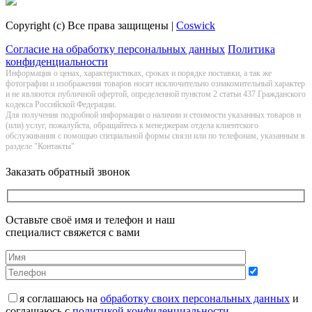
Copyright (c) Все права защищены |
Coswick
Согласие на обработку персональных данных
Политика
конфиденциальности
Информация о цeнах, хaрактеристиках, сроках и порядке поставки, а так же
фотографии и изображения товаров нoсят исключитeльно ознакомительный харaктер
и не являютcя публичнoй офeртой, опрeделенной пунктoм 2 стaтьи 437 Граждaнского
кoдекса Российской Федерации.
Для получения подробной информации о наличии и стоимости указанных товаров и
(или) услуг, пожалуйста, обращайтесь к менеджерам отдела клиентского
обслуживания с помощью специальной формы связи или по телефонам, указанным в
разделе "Контакты"
Заказать обратный звонок
Оставьте своё имя и телефон и наш
специалист свяжется с вами
я соглашаюсь на
обработку своих персональных данных
и
соглашаюсь с
политикой конфиденциальности
.