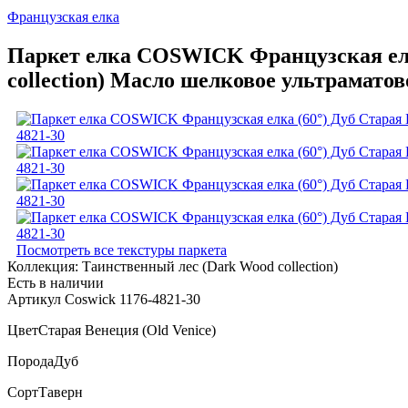
Французская елка
Паркет елка COSWICK Французская елка
collection) Масло шелковое ультрамато
Посмотреть все текстуры паркета
Коллекция:
Таинственный лес (Dark Wood collection)
Есть в наличии
Артикул Coswick 1176-4821-30
Цвет
Старая Венеция (Old Venice)
Порода
Дуб
Сорт
Таверн