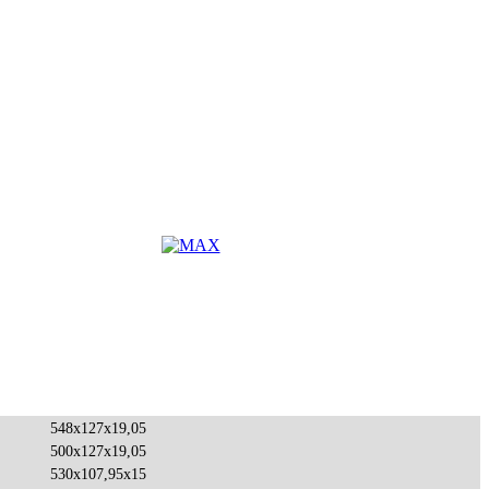
548x127x19,05
500x127x19,05
530x107,95x15