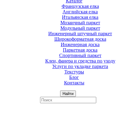
Каталог
Французская елка
Английская елка
Итальянская елка
Мозаичный паркет
Модульный паркет
Инженерный штучный паркет
Широкоформатная доска
Инженерная доска
Паркетная доска
Спортивный паркет
Клеи, фанера и средства по уходу
Услуги по укладке паркета
Текстуры
Блог
Контакты
Найти