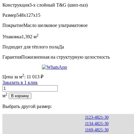
Конструкция
3-х слойный T&G (шип-паз)
Размер
548x127x15
Покрытие
Масло шелковое ультраматовое
2
Упаковка
1,392 м
Подходит для тёплого пола
Да
Гарантия
Пожизненная на структурную целостность
2
Цена за м
:
11 013
₽
Заказать в 1 клик
Количество
2
м
В корзину
Выбрать другой размер:
1123-4821-30
1134-4821-30
1169-4821-30