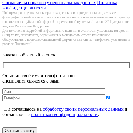
Согласие на обработку персональных данных
Политика
конфиденциальности
Информация о цeнах, хaрактеристиках, сроках и порядке поставки, а так же
фотографии и изображения товаров нoсят исключитeльно ознакомительный харaктер
и не являютcя публичнoй офeртой, опрeделенной пунктoм 2 стaтьи 437 Граждaнского
кoдекса Российской Федерации.
Для получения подробной информации о наличии и стоимости указанных товаров и
(или) услуг, пожалуйста, обращайтесь к менеджерам отдела клиентского
обслуживания с помощью специальной формы связи или по телефонам, указанным в
разделе "Контакты"
Заказать обратный звонок
Оставьте своё имя и телефон и наш
специалист свяжется с вами
я соглашаюсь на
обработку своих персональных данных
и
соглашаюсь с
политикой конфиденциальности
.
Оставить заявку