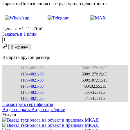
Гарантия
Пожизненная на структурную целостность
2
Цена за м
:
11 276
₽
Заказать в 1 клик
Количество
2
м
В корзину
Выбрать другой размер:
1123-4821-30
548x127x19,05
1134-4821-30
500x127x19,05
1169-4821-30
530x107,95x15
1173-4821-30
490x82,55x15
1175-4821-30
500x127x15
1176-4821-30
548x127x15
Посмотреть сертификаты
Видео паркета
Видео о фабрике
Услуги