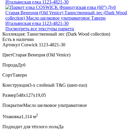
Посмотреть все текстуры паркета
Коллекция:
Таинственный лес (Dark Wood collection)
Есть в наличии
Артикул Coswick 1123-4821-30
Цвет
Старая Венеция (Old Venice)
Порода
Дуб
Сорт
Таверн
Конструкция
3-х слойный T&G (шип-паз)
Размер
548x127x19,05
Покрытие
Масло шелковое ультраматовое
2
Упаковка
1,114 м
Подходит для тёплого пола
Да