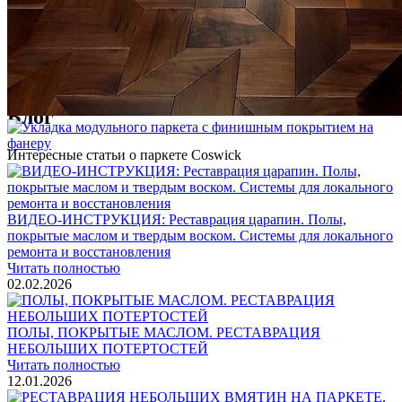
Услуги по реставрации паркета
1 500 ₽
Блог
Интересные статьи о паркете Coswick
ВИДЕО-ИНСТРУКЦИЯ: Реставрация царапин. Полы,
покрытые маслом и твердым воском. Системы для локального
ремонта и восстановления
Читать полностью
02.02.2026
ПОЛЫ, ПОКРЫТЫЕ МАСЛОМ. РЕСТАВРАЦИЯ
НЕБОЛЬШИХ ПОТЕРТОСТЕЙ
Читать полностью
12.01.2026