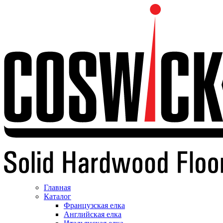
Главная
Каталог
Французская елка
Английская елка