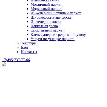
Итальянская елка
Мозаичный паркет
Модульный паркет
Инженерный штучный паркет
Широкоформатная доска
Инженерная доска
Паркетная доска
Спортивный паркет
Клеи, фанера и средства по уходу
Услуги по укладке паркета
Текстуры
Блог
Контакты
+7(495)737-77-66