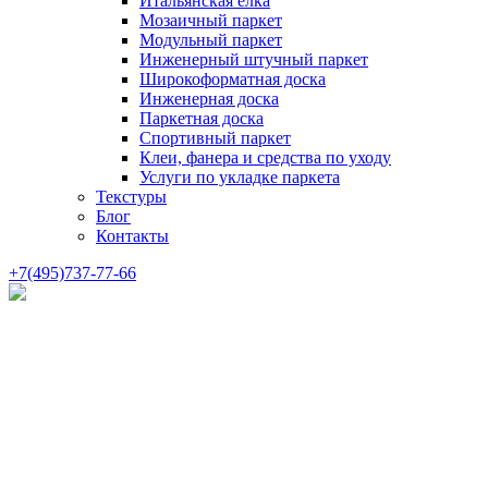
Итальянская елка
Мозаичный паркет
Модульный паркет
Инженерный штучный паркет
Широкоформатная доска
Инженерная доска
Паркетная доска
Спортивный паркет
Клеи, фанера и средства по уходу
Услуги по укладке паркета
Текстуры
Блог
Контакты
+7(495)737-77-66