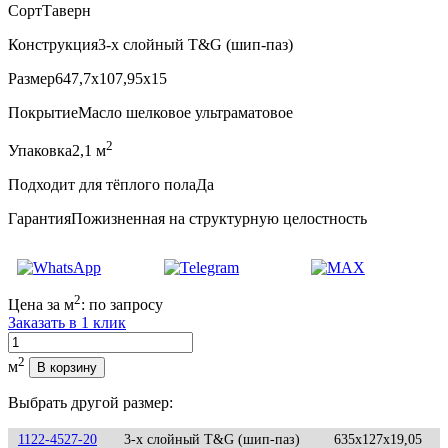
Сорт
Таверн
Конструкция
3-х слойный T&G (шип-паз)
Размер
647,7x107,95x15
Покрытие
Масло шелковое ультраматовое
2
Упаковка
2,1 м
Подходит для тёплого пола
Да
Гарантия
Пожизненная на структурную целостность
2
Цена за м
:
по запросу
Заказать в 1 клик
Количество
2
м
В корзину
Выбрать другой размер:
1122-4527-20
3-х слойный T&G (шип-паз)
635x127x19,05