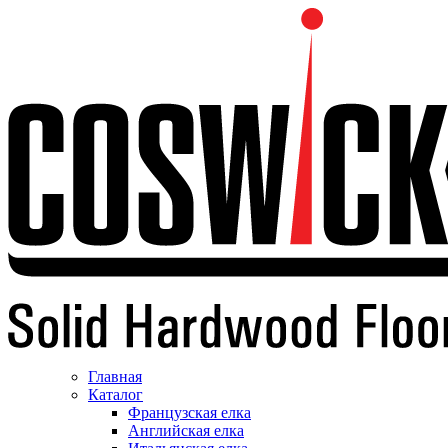
Главная
Каталог
Французская елка
Английская елка