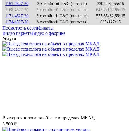
1151-4527-20
3-х слойный G&G (паз-паз)
330,2x82,55x15
1168-4527-20
3-х слойный T&G (шип-паз)
647,7x107,95x15
1171-4527-20
3-х слойный T&G (шип-паз)
577,85x82,55x15
1174-4527-20
3-х слойный T&G (шип-паз)
635x127x15
Посмотреть сертификаты
Видео паркета
Видео о фабрике
Услуги
Выезд технолога на объект в пределах МКАД
3 500 ₽