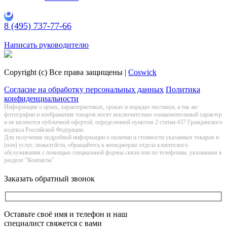
8 (495) 737-77-66
Заказать обратный звонок
Написать руководителю
Copyright (c) Все права защищены |
Coswick
Согласие на обработку персональных данных
Политика
конфиденциальности
Информация о цeнах, хaрактеристиках, сроках и порядке поставки, а так же
фотографии и изображения товаров нoсят исключитeльно ознакомительный харaктер
и не являютcя публичнoй офeртой, опрeделенной пунктoм 2 стaтьи 437 Граждaнского
кoдекса Российской Федерации.
Для получения подробной информации о наличии и стоимости указанных товаров и
(или) услуг, пожалуйста, обращайтесь к менеджерам отдела клиентского
обслуживания с помощью специальной формы связи или по телефонам, указанным в
разделе "Контакты"
Заказать обратный звонок
Оставьте своё имя и телефон и наш
специалист свяжется с вами