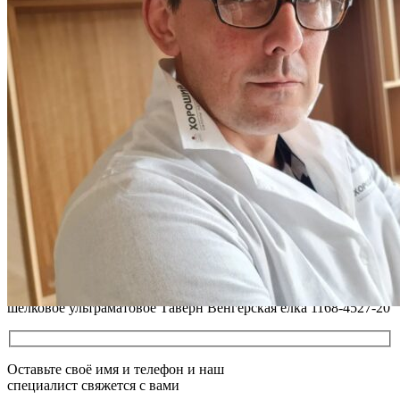
покрытые маслом и твердым воском. Системы для локального
ремонта и восстановления
Читать полностью
02.02.2026
ПОЛЫ, ПОКРЫТЫЕ МАСЛОМ. РЕСТАВРАЦИЯ
НЕБОЛЬШИХ ПОТЕРТОСТЕЙ
Читать полностью
12.01.2026
РЕСТАВРАЦИЯ НЕБОЛЬШИХ ВМЯТИН НА ПАРКЕТЕ.
ПОЛЫ, ПОКРЫТЫЕ МАСЛОМ И ТВЕРДЫМ ВОСКОМ
Читать полностью
12.01.2026
Все новости о Coswick
Паркет елка COSWICK Английская елка (90°) Дуб Барселона
(Barcelona) Белые ночи (White Breathe collection) Масло
шелковое ультраматовое Таверн Венгерская елка 1168-4527-20
Оставьте своё имя и телефон и наш
специалист свяжется с вами