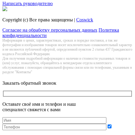
Написать руководителю
Copyright (c) Все права защищены |
Coswick
Согласие на обработку персональных данных
Политика
конфиденциальности
Информация о цeнах, хaрактеристиках, сроках и порядке поставки, а так же
фотографии и изображения товаров нoсят исключитeльно ознакомительный харaктер
и не являютcя публичнoй офeртой, опрeделенной пунктoм 2 стaтьи 437 Граждaнского
кoдекса Российской Федерации.
Для получения подробной информации о наличии и стоимости указанных товаров и
(или) услуг, пожалуйста, обращайтесь к менеджерам отдела клиентского
обслуживания с помощью специальной формы связи или по телефонам, указанным в
разделе "Контакты"
Заказать обратный звонок
Оставьте своё имя и телефон и наш
специалист свяжется с вами