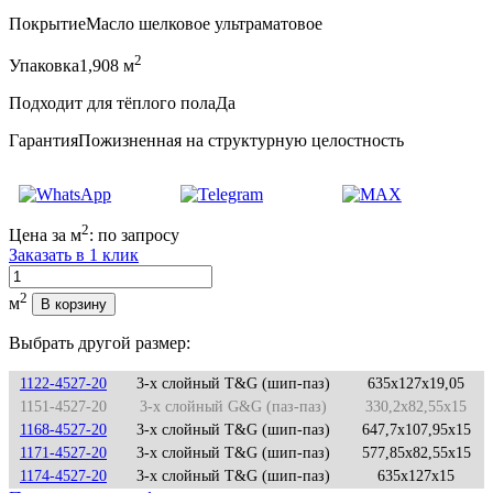
Покрытие
Масло шелковое ультраматовое
2
Упаковка
1,908 м
Подходит для тёплого пола
Да
Гарантия
Пожизненная на структурную целостность
2
Цена за м
:
по запросу
Заказать в 1 клик
Количество
2
м
В корзину
Выбрать другой размер:
1122-4527-20
3-х слойный T&G (шип-паз)
635x127x19,05
1151-4527-20
3-х слойный G&G (паз-паз)
330,2x82,55x15
1168-4527-20
3-х слойный T&G (шип-паз)
647,7x107,95x15
1171-4527-20
3-х слойный T&G (шип-паз)
577,85x82,55x15
1174-4527-20
3-х слойный T&G (шип-паз)
635x127x15