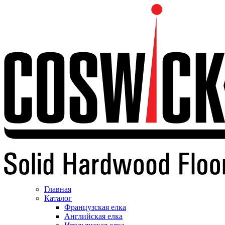
Главная
Каталог
Французская елка
Английская елка