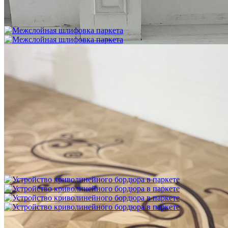
Укладка фанеры на бетонное основание (огрунтованную
цементную стяжку) способом жесткого приклеивания
750 ₽
Межслойная шлифовка паркета
1 200 ₽