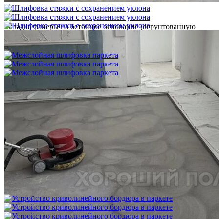
Укладка фанеры на бетонное основание (огрунтованную
цементную стяжку) способом жесткого приклеивания
750 ₽
Межслойная шлифовка паркета
1 200 ₽