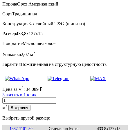
Порода
Орех Американский
Сорт
Традишинал
Конструкция
3-х слойный T&G (шип-паз)
Размер
433,8x127x15
Покрытие
Масло шелковое
2
Упаковка
2,07 м
Гарантия
Пожизненная на структурную целостность
2
Цена за м
:
34 089
₽
Заказать в 1 клик
Количество
2
м
В корзину
Выбрать другой размер:
1387-1101-30
Селект энд Бэттер
433,8x127x15