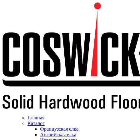
Главная
Каталог
Французская елка
Английская елка