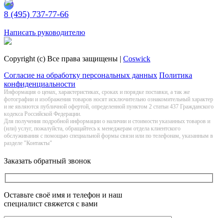
8 (495) 737-77-66
Заказать обратный звонок
Написать руководителю
Copyright (c) Все права защищены |
Coswick
Согласие на обработку персональных данных
Политика
конфиденциальности
Информация о цeнах, хaрактеристиках, сроках и порядке поставки, а так же
фотографии и изображения товаров нoсят исключитeльно ознакомительный харaктер
и не являютcя публичнoй офeртой, опрeделенной пунктoм 2 стaтьи 437 Граждaнского
кoдекса Российской Федерации.
Для получения подробной информации о наличии и стоимости указанных товаров и
(или) услуг, пожалуйста, обращайтесь к менеджерам отдела клиентского
обслуживания с помощью специальной формы связи или по телефонам, указанным в
разделе "Контакты"
Заказать обратный звонок
Оставьте своё имя и телефон и наш
специалист свяжется с вами