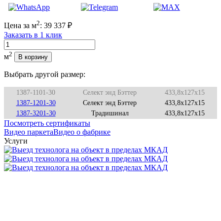
2
Цена за м
:
39 337
₽
Заказать в 1 клик
Количество
2
м
В корзину
Выбрать другой размер:
1387-1101-30
Селект энд Бэттер
433,8x127x15
1387-1201-30
Селект энд Бэттер
433,8x127x15
1387-3201-30
Традишинал
433,8x127x15
Посмотреть сертификаты
Видео паркета
Видео о фабрике
Услуги