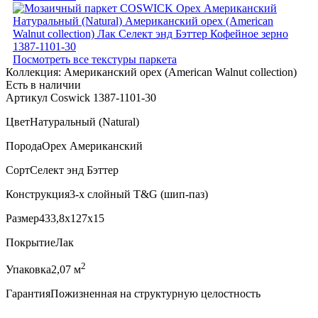
Посмотреть все текстуры паркета
Коллекция:
Американский орех (American Walnut collection)
Есть в наличии
Артикул Coswick 1387-1101-30
Цвет
Натуральный (Natural)
Порода
Орех Американский
Сорт
Селект энд Бэттер
Конструкция
3-х слойный T&G (шип-паз)
Размер
433,8x127x15
Покрытие
Лак
2
Упаковка
2,07 м
Гарантия
Пожизненная на структурную целостность