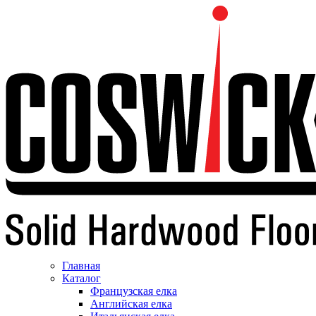
Главная
Каталог
Французская елка
Английская елка