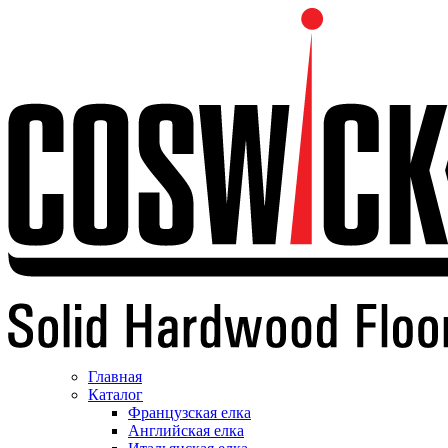
Главная
Каталог
Французская елка
Английская елка