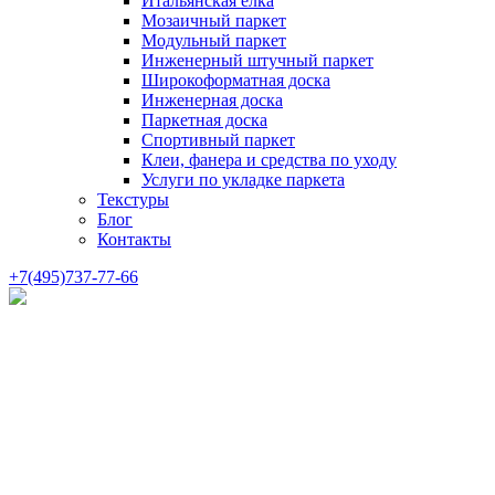
Итальянская елка
Мозаичный паркет
Модульный паркет
Инженерный штучный паркет
Широкоформатная доска
Инженерная доска
Паркетная доска
Спортивный паркет
Клеи, фанера и средства по уходу
Услуги по укладке паркета
Текстуры
Блог
Контакты
+7(495)737-77-66