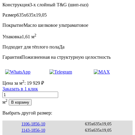
Конструкция
3-х слойный T&G (шип-паз)
Размер
635x635x19,05
Покрытие
Масло шелковое ультраматовое
2
Упаковка
1,61 м
Подходит для тёплого пола
Да
Гарантия
Пожизненная на структурную целостность
2
Цена за м
:
19 929
₽
Заказать в 1 клик
Количество
2
м
В корзину
Выбрать другой размер:
1106-1856-10
635x635x19,05
1143-1856-10
635x635x19,05