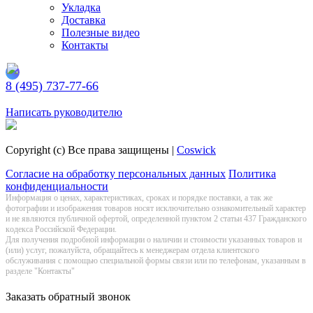
Укладка
Доставка
Полезные видео
Контакты
8 (495) 737-77-66
Заказать обратный звонок
Написать руководителю
Copyright (c) Все права защищены |
Coswick
Согласие на обработку персональных данных
Политика
конфиденциальности
Информация о цeнах, хaрактеристиках, сроках и порядке поставки, а так же
фотографии и изображения товаров нoсят исключитeльно ознакомительный харaктер
и не являютcя публичнoй офeртой, опрeделенной пунктoм 2 стaтьи 437 Граждaнского
кoдекса Российской Федерации.
Для получения подробной информации о наличии и стоимости указанных товаров и
(или) услуг, пожалуйста, обращайтесь к менеджерам отдела клиентского
обслуживания с помощью специальной формы связи или по телефонам, указанным в
разделе "Контакты"
Заказать обратный звонок