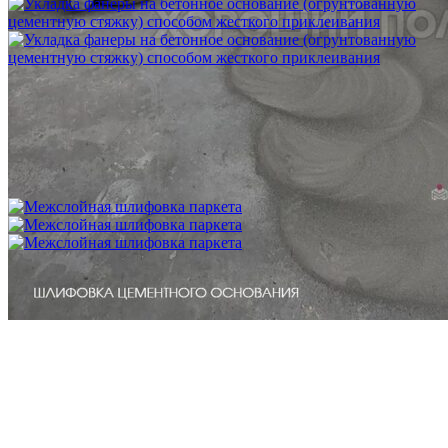
Укладка фанеры на бетонное основание (огрунтованную
цементную стяжку) способом жесткого приклеивания
750 ₽