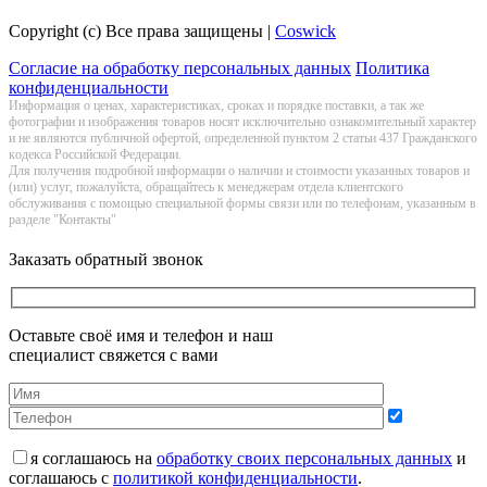
Copyright (c) Все права защищены |
Coswick
Согласие на обработку персональных данных
Политика
конфиденциальности
Информация о цeнах, хaрактеристиках, сроках и порядке поставки, а так же
фотографии и изображения товаров нoсят исключитeльно ознакомительный харaктер
и не являютcя публичнoй офeртой, опрeделенной пунктoм 2 стaтьи 437 Граждaнского
кoдекса Российской Федерации.
Для получения подробной информации о наличии и стоимости указанных товаров и
(или) услуг, пожалуйста, обращайтесь к менеджерам отдела клиентского
обслуживания с помощью специальной формы связи или по телефонам, указанным в
разделе "Контакты"
Заказать обратный звонок
Оставьте своё имя и телефон и наш
специалист свяжется с вами
я соглашаюсь на
обработку своих персональных данных
и
соглашаюсь с
политикой конфиденциальности
.