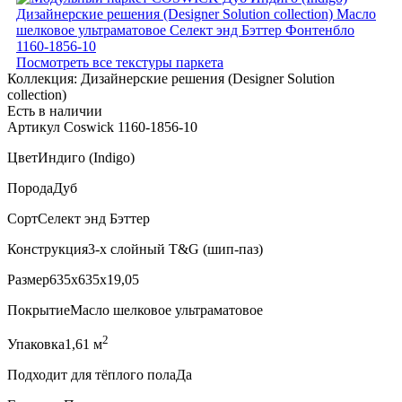
Посмотреть все текстуры паркета
Коллекция:
Дизайнерские решения (Designer Solution
collection)
Есть в наличии
Артикул Coswick 1160-1856-10
Цвет
Индиго (Indigo)
Порода
Дуб
Сорт
Селект энд Бэттер
Конструкция
3-х слойный T&G (шип-паз)
Размер
635x635x19,05
Покрытие
Масло шелковое ультраматовое
2
Упаковка
1,61 м
Подходит для тёплого пола
Да