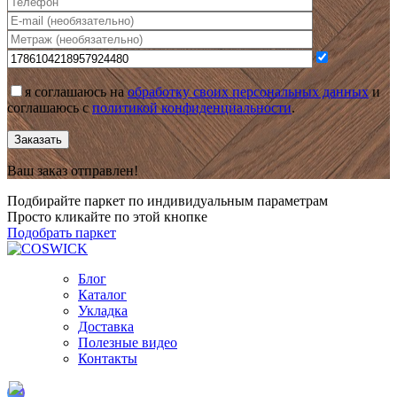
я соглашаюсь на
обработку своих персональных данных
и
соглашаюсь с
политикой конфиденциальности
.
Заказать
Ваш заказ отправлен!
Подбирайте паркет по индивидуальным параметрам
Просто кликайте по этой кнопке
Подобрать паркет
Блог
Каталог
Укладка
Доставка
Полезные видео
Контакты