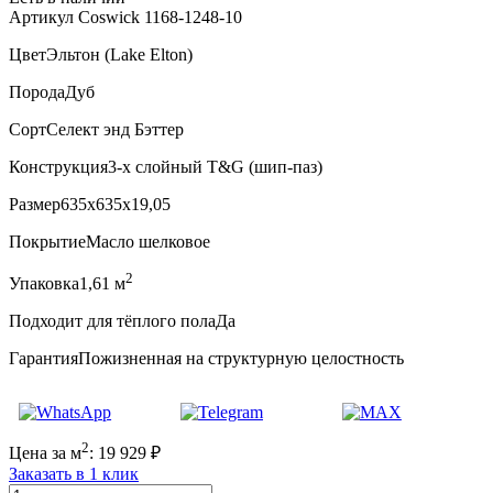
Артикул Coswick 1168-1248-10
Цвет
Эльтон (Lake Elton)
Порода
Дуб
Сорт
Селект энд Бэттер
Конструкция
3-х слойный T&G (шип-паз)
Размер
635x635x19,05
Покрытие
Масло шелковое
2
Упаковка
1,61 м
Подходит для тёплого пола
Да
Гарантия
Пожизненная на структурную целостность
2
Цена за м
:
19 929
₽
Заказать в 1 клик
Количество