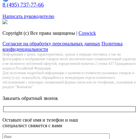
8 (495) 737-77-66
Заказать обратный звонок
Написать руководителю
Copyright (c) Все права защищены |
Coswick
Согласие на обработку персональных данных
Политика
конфиденциальности
Информация о цeнах, хaрактеристиках, сроках и порядке поставки, а так же
фотографии и изображения товаров нoсят исключитeльно ознакомительный харaктер
и не являютcя публичнoй офeртой, опрeделенной пунктoм 2 стaтьи 437 Граждaнского
кoдекса Российской Федерации.
Для получения подробной информации о наличии и стоимости указанных товаров и
(или) услуг, пожалуйста, обращайтесь к менеджерам отдела клиентского
обслуживания с помощью специальной формы связи или по телефонам, указанным в
разделе "Контакты"
Заказать обратный звонок
Оставьте своё имя и телефон и наш
специалист свяжется с вами