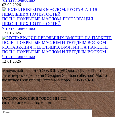
Читать полностью
02.02.2026
ПОЛЫ, ПОКРЫТЫЕ МАСЛОМ. РЕСТАВРАЦИЯ
НЕБОЛЬШИХ ПОТЕРТОСТЕЙ
Читать полностью
12.01.2026
РЕСТАВРАЦИЯ НЕБОЛЬШИХ ВМЯТИН НА ПАРКЕТЕ.
ПОЛЫ, ПОКРЫТЫЕ МАСЛОМ И ТВЕРДЫМ ВОСКОМ
Читать полностью
12.01.2026
Все новости о Coswick
Модульный паркет COSWICK Дуб Эльтон (Lake Elton)
Дизайнерские решения (Designer Solution collection) Масло
шелковое Селект энд Бэттер Монсоро 1168-1248-10
Оставьте своё имя и телефон и наш
специалист свяжется с вами