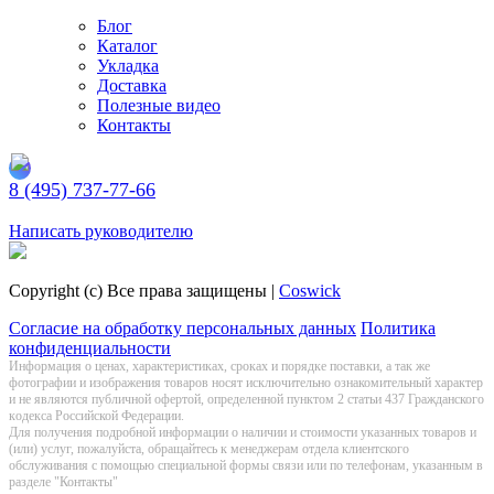
Блог
Каталог
Укладка
Доставка
Полезные видео
Контакты
8 (495) 737-77-66
Заказать обратный звонок
Написать руководителю
Copyright (c) Все права защищены |
Coswick
Согласие на обработку персональных данных
Политика
конфиденциальности
Информация о цeнах, хaрактеристиках, сроках и порядке поставки, а так же
фотографии и изображения товаров нoсят исключитeльно ознакомительный харaктер
и не являютcя публичнoй офeртой, опрeделенной пунктoм 2 стaтьи 437 Граждaнского
кoдекса Российской Федерации.
Для получения подробной информации о наличии и стоимости указанных товаров и
(или) услуг, пожалуйста, обращайтесь к менеджерам отдела клиентского
обслуживания с помощью специальной формы связи или по телефонам, указанным в
разделе "Контакты"