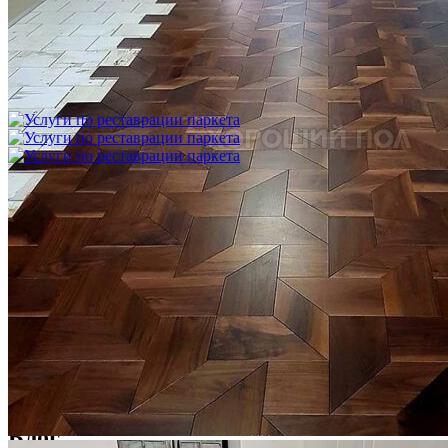
Укладка модульного паркета с финишным покрытием на
фанеру
3 600 ₽
Услуги по реставрации паркета
1 500 ₽
Блог