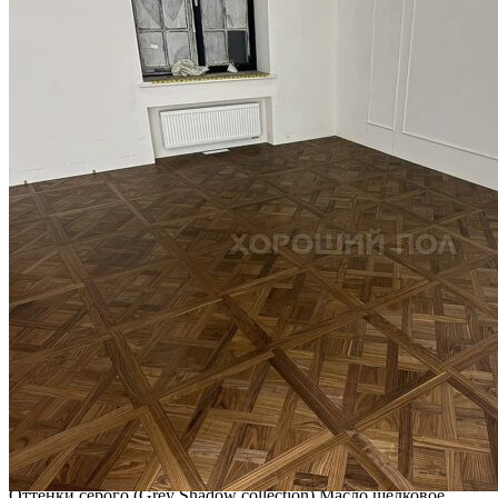
Интересные статьи о паркете Coswick
ВИДЕО-ИНСТРУКЦИЯ: Реставрация царапин. Полы,
покрытые маслом и твердым воском. Системы для локального
ремонта и восстановления
Читать полностью
02.02.2026
ПОЛЫ, ПОКРЫТЫЕ МАСЛОМ. РЕСТАВРАЦИЯ
НЕБОЛЬШИХ ПОТЕРТОСТЕЙ
Читать полностью
12.01.2026
РЕСТАВРАЦИЯ НЕБОЛЬШИХ ВМЯТИН НА ПАРКЕТЕ.
ПОЛЫ, ПОКРЫТЫЕ МАСЛОМ И ТВЕРДЫМ ВОСКОМ
Читать полностью
12.01.2026
Все новости о Coswick
Инженерная доска COSWICK Дуб Серое дерево (Grey Wood)
Оттенки серого (Grеy Shadow collection) Масло шелковое