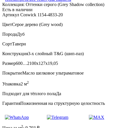
Коллекция:
Оттенки серого (Grеy Shadow collection)
Есть в наличии
Артикул Coswick 1154-4833-20
Цвет
Серое дерево (Grey wood)
Порода
Дуб
Сорт
Таверн
Конструкция
3-х слойный T&G (шип-паз)
Размер
600…2100x127x19,05
Покрытие
Масло шелковое ультраматовое
2
Упаковка
2 м
Подходит для тёплого пола
Да
Гарантия
Пожизненная на структурную целостность
2
Цена за м
:
9 703
₽