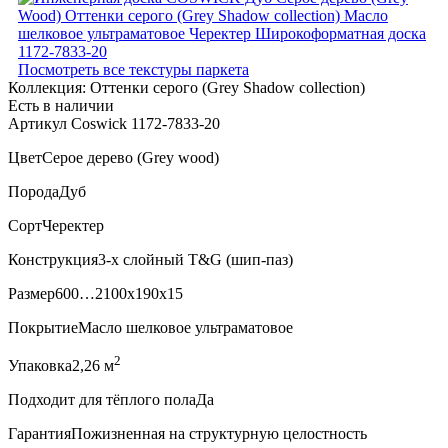
Посмотреть все текстуры паркета
Коллекция:
Оттенки серого (Grеy Shadow collection)
Есть в наличии
Артикул Coswick 1172-7833-20
Цвет
Серое дерево (Grey wood)
Порода
Дуб
Сорт
Черектер
Конструкция
3-х слойный T&G (шип-паз)
Размер
600…2100x190x15
Покрытие
Масло шелковое ультраматовое
2
Упаковка
2,26 м
Подходит для тёплого пола
Да
Гарантия
Пожизненная на структурную целостность