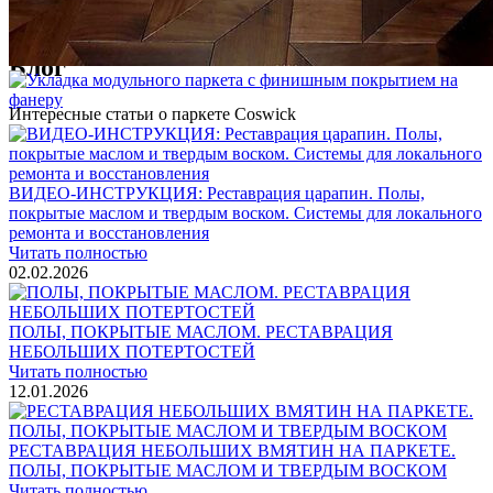
1 500 ₽
Блог
Интересные статьи о паркете Coswick
ВИДЕО-ИНСТРУКЦИЯ: Реставрация царапин. Полы,
покрытые маслом и твердым воском. Системы для локального
ремонта и восстановления
Читать полностью
02.02.2026
ПОЛЫ, ПОКРЫТЫЕ МАСЛОМ. РЕСТАВРАЦИЯ
НЕБОЛЬШИХ ПОТЕРТОСТЕЙ
Читать полностью
12.01.2026
РЕСТАВРАЦИЯ НЕБОЛЬШИХ ВМЯТИН НА ПАРКЕТЕ.
ПОЛЫ, ПОКРЫТЫЕ МАСЛОМ И ТВЕРДЫМ ВОСКОМ
Читать полностью