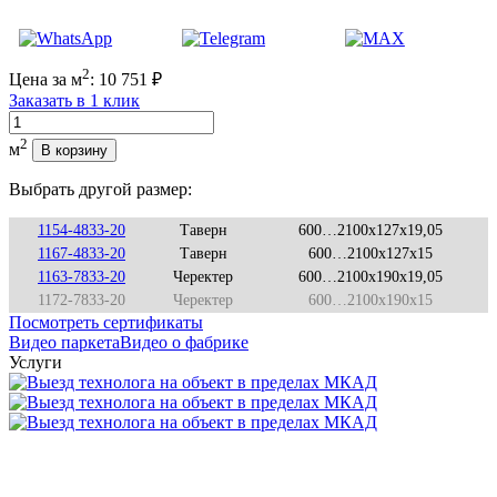
2
Цена за м
:
10 751
₽
Заказать в 1 клик
Количество
2
м
В корзину
Выбрать другой размер:
1154-4833-20
Таверн
600…2100x127x19,05
1167-4833-20
Таверн
600…2100x127x15
1163-7833-20
Черектер
600…2100x190x19,05
1172-7833-20
Черектер
600…2100x190x15
Посмотреть сертификаты
Видео паркета
Видео о фабрике
Услуги