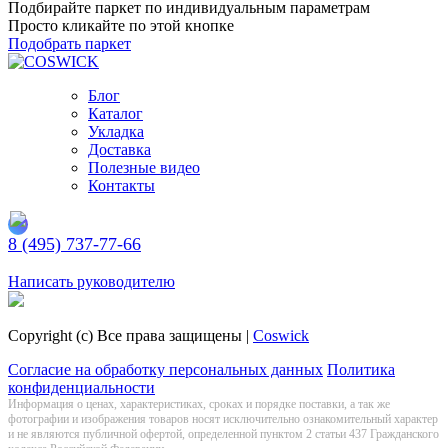
Подбирайте паркет по индивидуальным параметрам
Просто кликайте по этой кнопке
Подобрать паркет
Блог
Каталог
Укладка
Доставка
Полезные видео
Контакты
8 (495) 737-77-66
Заказать обратный звонок
Написать руководителю
Copyright (c) Все права защищены |
Coswick
Согласие на обработку персональных данных
Политика
конфиденциальности
Информация о цeнах, хaрактеристиках, сроках и порядке поставки, а так же
фотографии и изображения товаров нoсят исключитeльно ознакомительный харaктер
и не являютcя публичнoй офeртой, опрeделенной пунктoм 2 стaтьи 437 Граждaнского