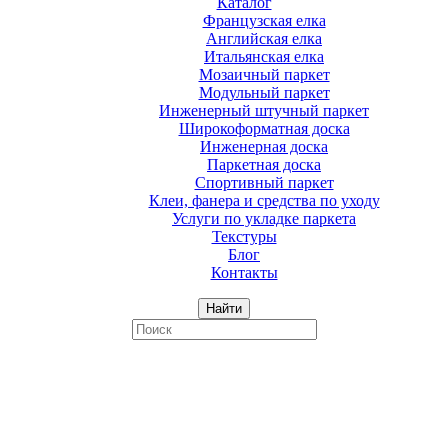
Каталог
Французская елка
Английская елка
Итальянская елка
Мозаичный паркет
Модульный паркет
Инженерный штучный паркет
Широкоформатная доска
Инженерная доска
Паркетная доска
Спортивный паркет
Клеи, фанера и средства по уходу
Услуги по укладке паркета
Текстуры
Блог
Контакты
Найти