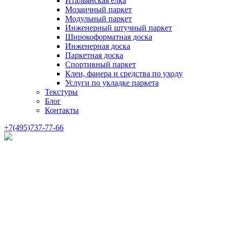
Итальянская елка
Мозаичный паркет
Модульный паркет
Инженерный штучный паркет
Широкоформатная доска
Инженерная доска
Паркетная доска
Спортивный паркет
Клеи, фанера и средства по уходу
Услуги по укладке паркета
Текстуры
Блог
Контакты
+7(495)737-77-66