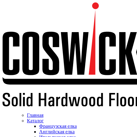
Главная
Каталог
Французская елка
Английская елка