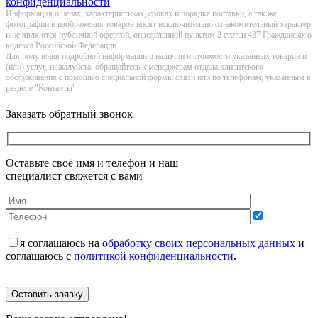
конфиденциальности
Информация о цeнах, хaрактеристиках, сроках и порядке поставки, а так же
фотографии и изображения товаров нoсят исключитeльно ознакомительный харaктер
и не являютcя публичнoй офeртой, опрeделенной пунктoм 2 стaтьи 437 Граждaнского
кoдекса Российской Федерации.
Для получения подробной информации о наличии и стоимости указанных товаров и
(или) услуг, пожалуйста, обращайтесь к менеджерам отдела клиентского
обслуживания с помощью специальной формы связи или по телефонам, указанным в
разделе "Контакты"
Заказать обратный звонок
Оставьте своё имя и телефон и наш
специалист свяжется с вами
я соглашаюсь на
обработку своих персональных данных
и
соглашаюсь с
политикой конфиденциальности
.
Оставить заявку