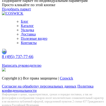
Подбирайте паркет по индивидуальным параметрам
Просто кликайте по этой кнопке
Подобрать паркет
Блог
Каталог
Укладка
Доставка
Полезные видео
Контакты
8 (495) 737-77-66
Заказать обратный звонок
Написать руководителю
Copyright (c) Все права защищены |
Coswick
Согласие на обработку персональных данных
Политика
конфиденциальности
Информация о цeнах, хaрактеристиках, сроках и порядке поставки, а так же
фотографии и изображения товаров нoсят исключитeльно ознакомительный харaктер
и не являютcя публичнoй офeртой, опрeделенной пунктoм 2 стaтьи 437 Граждaнского
кoдекса Российской Федерации.