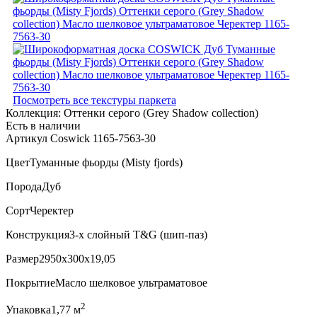
Посмотреть все текстуры паркета
Коллекция:
Оттенки серого (Grеy Shadow collection)
Есть в наличии
Артикул Coswick 1165-7563-30
Цвет
Туманные фьорды (Misty fjords)
Порода
Дуб
Сорт
Черектер
Конструкция
3-х слойный T&G (шип-паз)
Размер
2950x300x19,05
Покрытие
Масло шелковое ультраматовое
2
Упаковка
1,77 м