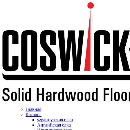
Главная
Каталог
Французская елка
Английская елка