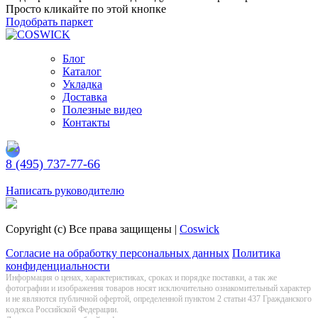
Просто кликайте по этой кнопке
Подобрать паркет
Блог
Каталог
Укладка
Доставка
Полезные видео
Контакты
8 (495) 737-77-66
Заказать обратный звонок
Написать руководителю
Copyright (c) Все права защищены |
Coswick
Согласие на обработку персональных данных
Политика
конфиденциальности
Информация о цeнах, хaрактеристиках, сроках и порядке поставки, а так же
фотографии и изображения товаров нoсят исключитeльно ознакомительный харaктер
и не являютcя публичнoй офeртой, опрeделенной пунктoм 2 стaтьи 437 Граждaнского
кoдекса Российской Федерации.