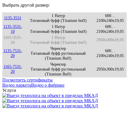
Выбрать другой размер:
1 Натур
600…
1135-3531
Титановый буфф (Titanium buff)
2100x240x19,05
1135-3531-
1 Натур
600…
10
Титановый буфф (Titanium buff)
2100x240x19,05
1165-3531-
1 Натур
2950x300x19,05
10
Титановый буфф (Titanium buff)
Черектер
1135-7531-
600…
Титановый буфф рустикальный
20
2100x240x19,05
(Titanium Buff)
Черектер
1165-7531-
Титановый буфф рустикальный
2950x300x19,05
20
(Titanium Buff)
Посмотреть сертификаты
Видео паркета
Видео о фабрике
Услуги