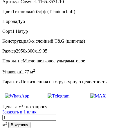
Артикул Coswick 1165-3531-10
Цвет
Титановый буфф (Titanium buff)
Порода
Дуб
Сорт
1 Натур
Конструкция
3-х слойный T&G (шип-паз)
Размер
2950x300x19,05
Покрытие
Масло шелковое ультраматовое
2
Упаковка
1,77 м
Гарантия
Пожизненная на структурную целостность
2
Цена за м
:
по запросу
Заказать в 1 клик
Количество
2
м
В корзину