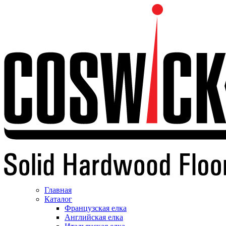
Главная
Каталог
Французская елка
Английская елка