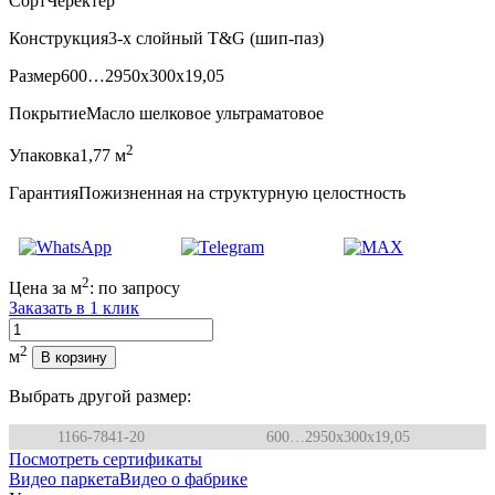
Сорт
Черектер
Конструкция
3-х слойный T&G (шип-паз)
Размер
600…2950x300x19,05
Покрытие
Масло шелковое ультраматовое
2
Упаковка
1,77 м
Гарантия
Пожизненная на структурную целостность
2
Цена за м
:
по запросу
Заказать в 1 клик
Количество
2
м
В корзину
Выбрать другой размер:
1166-7841-20
600…2950x300x19,05
Посмотреть сертификаты
Видео паркета
Видео о фабрике