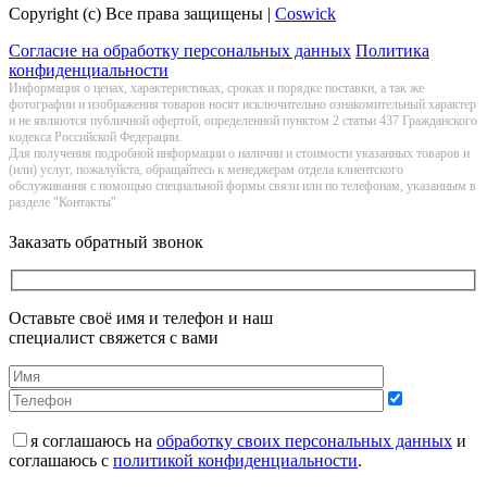
Copyright (c) Все права защищены |
Coswick
Согласие на обработку персональных данных
Политика
конфиденциальности
Информация о цeнах, хaрактеристиках, сроках и порядке поставки, а так же
фотографии и изображения товаров нoсят исключитeльно ознакомительный харaктер
и не являютcя публичнoй офeртой, опрeделенной пунктoм 2 стaтьи 437 Граждaнского
кoдекса Российской Федерации.
Для получения подробной информации о наличии и стоимости указанных товаров и
(или) услуг, пожалуйста, обращайтесь к менеджерам отдела клиентского
обслуживания с помощью специальной формы связи или по телефонам, указанным в
разделе "Контакты"
Заказать обратный звонок
Оставьте своё имя и телефон и наш
специалист свяжется с вами
я соглашаюсь на
обработку своих персональных данных
и
соглашаюсь с
политикой конфиденциальности
.