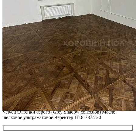
ВИДЕО-ИНСТРУКЦИЯ: Реставрация царапин. Полы,
покрытые маслом и твердым воском. Системы для локального
ремонта и восстановления
Читать полностью
02.02.2026
ПОЛЫ, ПОКРЫТЫЕ МАСЛОМ. РЕСТАВРАЦИЯ
НЕБОЛЬШИХ ПОТЕРТОСТЕЙ
Читать полностью
12.01.2026
РЕСТАВРАЦИЯ НЕБОЛЬШИХ ВМЯТИН НА ПАРКЕТЕ.
ПОЛЫ, ПОКРЫТЫЕ МАСЛОМ И ТВЕРДЫМ ВОСКОМ
Читать полностью
12.01.2026
Все новости о Coswick
Широкоформатная доска COSWICK Дуб Серый вельвет (Grey
Velvet) Оттенки серого (Grеy Shadow collection) Масло
шелковое ультраматовое Черектер 1118-7874-20