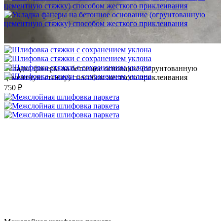
Укладка фанеры на бетонное основание (огрунтованную
цементную стяжку) способом жесткого приклеивания
750 ₽