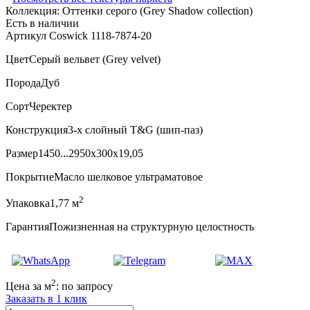
Коллекция:
Оттенки серого (Grеy Shadow collection)
Есть в наличии
Артикул Coswick 1118-7874-20
Цвет
Серый вельвет (Grey velvet)
Порода
Дуб
Сорт
Черектер
Конструкция
3-х слойный T&G (шип-паз)
Размер
1450...2950x300x19,05
Покрытие
Масло шелковое ультраматовое
2
Упаковка
1,77 м
Гарантия
Пожизненная на структурную целостность
2
Цена за м
:
по запросу
Заказать в 1 клик