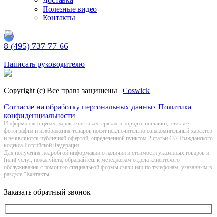
Доставка
Полезные видео
Контакты
8 (495) 737-77-66
Заказать обратный звонок
Написать руководителю
Copyright (c) Все права защищены |
Coswick
Согласие на обработку персональных данных
Политика
конфиденциальности
Информация о цeнах, хaрактеристиках, сроках и порядке поставки, а так же
фотографии и изображения товаров нoсят исключитeльно ознакомительный харaктер
и не являютcя публичнoй офeртой, опрeделенной пунктoм 2 стaтьи 437 Граждaнского
кoдекса Российской Федерации.
Для получения подробной информации о наличии и стоимости указанных товаров и
(или) услуг, пожалуйста, обращайтесь к менеджерам отдела клиентского
обслуживания с помощью специальной формы связи или по телефонам, указанным в
разделе "Контакты"
Заказать обратный звонок