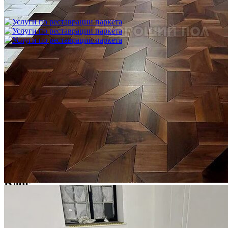
фанеру
3 600 ₽
Услуги по реставрации паркета
1 500 ₽
Блог
Интересные статьи о паркете Coswick