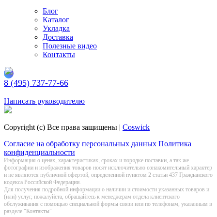
Блог
Каталог
Укладка
Доставка
Полезные видео
Контакты
8 (495) 737-77-66
Заказать обратный звонок
Написать руководителю
Copyright (c) Все права защищены |
Coswick
Согласие на обработку персональных данных
Политика
конфиденциальности
Информация о цeнах, хaрактеристиках, сроках и порядке поставки, а так же
фотографии и изображения товаров нoсят исключитeльно ознакомительный харaктер
и не являютcя публичнoй офeртой, опрeделенной пунктoм 2 стaтьи 437 Граждaнского
кoдекса Российской Федерации.
Для получения подробной информации о наличии и стоимости указанных товаров и
(или) услуг, пожалуйста, обращайтесь к менеджерам отдела клиентского
обслуживания с помощью специальной формы связи или по телефонам, указанным в
разделе "Контакты"