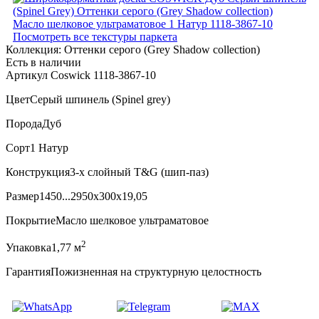
Посмотреть все текстуры паркета
Коллекция:
Оттенки серого (Grеy Shadow collection)
Есть в наличии
Артикул Coswick 1118-3867-10
Цвет
Серый шпинель (Spinel grey)
Порода
Дуб
Сорт
1 Натур
Конструкция
3-х слойный T&G (шип-паз)
Размер
1450...2950x300x19,05
Покрытие
Масло шелковое ультраматовое
2
Упаковка
1,77 м
Гарантия
Пожизненная на структурную целостность