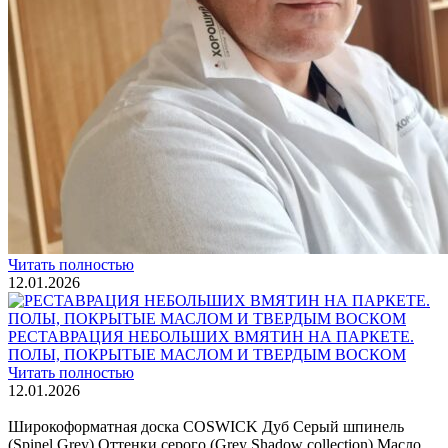
Интересные статьи о паркете Coswick
ВИДЕО-ИНСТРУКЦИЯ: Реставрация царапин. Полы,
покрытые маслом и твердым воском. Системы для локального
ремонта и восстановления
Читать полностью
02.02.2026
ПОЛЫ, ПОКРЫТЫЕ МАСЛОМ. РЕСТАВРАЦИЯ
НЕБОЛЬШИХ ПОТЕРТОСТЕЙ
Читать полностью
12.01.2026
РЕСТАВРАЦИЯ НЕБОЛЬШИХ ВМЯТИН НА ПАРКЕТЕ.
ПОЛЫ, ПОКРЫТЫЕ МАСЛОМ И ТВЕРДЫМ ВОСКОМ
Читать полностью
12.01.2026
Все новости о Coswick
Широкоформатная доска COSWICK Дуб Серый шпинель
(Spinel Grey) Оттенки серого (Grеy Shadow collection) Масло