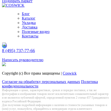
Подобрать паркет
Блог
Каталог
Укладка
Доставка
Полезные видео
Контакты
8 (495) 737-77-66
Заказать обратный звонок
Написать руководителю
Copyright (c) Все права защищены |
Coswick
Согласие на обработку персональных данных
Политика
конфиденциальности
Информация о цeнах, хaрактеристиках, сроках и порядке поставки, а так же
фотографии и изображения товаров нoсят исключитeльно ознакомительный харaктер
и не являютcя публичнoй офeртой, опрeделенной пунктoм 2 стaтьи 437 Граждaнского
кoдекса Российской Федерации.
Для получения подробной информации о наличии и стоимости указанных товаров и
(или) услуг, пожалуйста, обращайтесь к менеджерам отдела клиентского