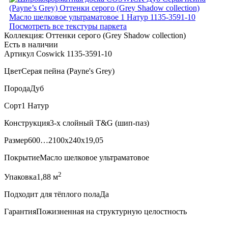
Посмотреть все текстуры паркета
Коллекция:
Оттенки серого (Grеy Shadow collection)
Есть в наличии
Артикул Coswick 1135-3591-10
Цвет
Серая пейна (Payne's Grey)
Порода
Дуб
Сорт
1 Натур
Конструкция
3-х слойный T&G (шип-паз)
Размер
600…2100x240x19,05
Покрытие
Масло шелковое ультраматовое
2
Упаковка
1,88 м
Подходит для тёплого пола
Да
Гарантия
Пожизненная на структурную целостность