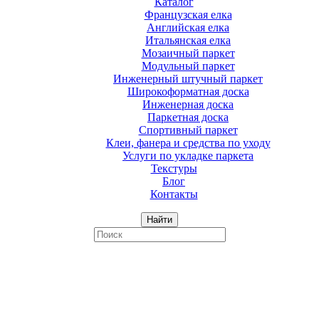
Каталог
Французская елка
Английская елка
Итальянская елка
Мозаичный паркет
Модульный паркет
Инженерный штучный паркет
Широкоформатная доска
Инженерная доска
Паркетная доска
Спортивный паркет
Клеи, фанера и средства по уходу
Услуги по укладке паркета
Текстуры
Блог
Контакты
Найти