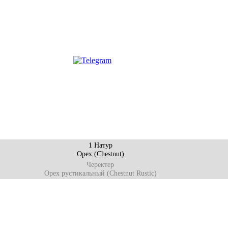
1 Натур
Орех (Chestnut)
Черектер
Орех рустикальный (Chestnut Rustic)