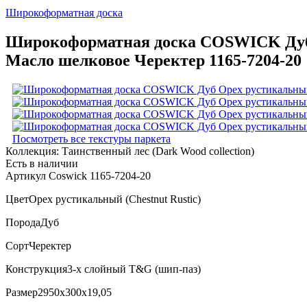
Широкоформатная доска
Широкоформатная доска COSWICK Дуб Ор
Масло шелковое Черектер 1165-7204-20
Посмотреть все текстуры паркета
Коллекция:
Таинственный лес (Dark Wood collection)
Есть в наличии
Артикул Coswick 1165-7204-20
Цвет
Орех рустикальный (Chestnut Rustic)
Порода
Дуб
Сорт
Черектер
Конструкция
3-х слойный T&G (шип-паз)
Размер
2950x300x19,05