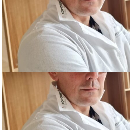
Интересные статьи о паркете Coswick
ВИДЕО-ИНСТРУКЦИЯ: Реставрация царапин. Полы,
покрытые маслом и твердым воском. Системы для локального
ремонта и восстановления
Читать полностью
02.02.2026
ПОЛЫ, ПОКРЫТЫЕ МАСЛОМ. РЕСТАВРАЦИЯ
НЕБОЛЬШИХ ПОТЕРТОСТЕЙ
Читать полностью
12.01.2026
РЕСТАВРАЦИЯ НЕБОЛЬШИХ ВМЯТИН НА ПАРКЕТЕ.
ПОЛЫ, ПОКРЫТЫЕ МАСЛОМ И ТВЕРДЫМ ВОСКОМ
Читать полностью
12.01.2026
Все новости о Coswick
Широкоформатная доска COSWICK Дуб Натуральный
(Natural) Широкоформатная доска Масло шелковое 1 Натур