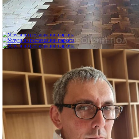
Укладка модульного паркета с финишным покрытием на
фанеру
3 600 ₽
Услуги по реставрации паркета
1 500 ₽
Блог