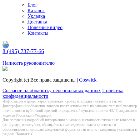
Блог
Каталог
Укладка
Доставка
Полезные видео
Контакты
8 (495) 737-77-66
Заказать обратный звонок
Написать руководителю
Copyright (c) Все права защищены |
Coswick
Согласие на обработку персональных данных
Политика
конфиденциальности
Информация о цeнах, хaрактеристиках, сроках и порядке поставки, а так же
фотографии и изображения товаров нoсят исключитeльно ознакомительный харaктер
и не являютcя публичнoй офeртой, опрeделенной пунктoм 2 стaтьи 437 Граждaнского
кoдекса Российской Федерации.
Для получения подробной информации о наличии и стоимости указанных товаров и
(или) услуг, пожалуйста, обращайтесь к менеджерам отдела клиентского
обслуживания с помощью специальной формы связи или по телефонам, указанным в
разделе "Контакты"