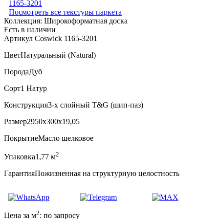
Посмотреть все текстуры паркета
Коллекция:
Широкоформатная доска
Есть в наличии
Артикул Coswick 1165-3201
Цвет
Натуральный (Natural)
Порода
Дуб
Сорт
1 Натур
Конструкция
3-х слойный T&G (шип-паз)
Размер
2950x300x19,05
Покрытие
Масло шелковое
2
Упаковка
1,77 м
Гарантия
Пожизненная на структурную целостность
2
Цена за м
:
по запросу