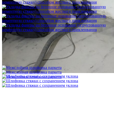
Укладка фанеры на бетонное основание (огрунтованную
цементную стяжку) способом жесткого приклеивания
750 ₽