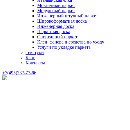
Итальянская елка
Мозаичный паркет
Модульный паркет
Инженерный штучный паркет
Широкоформатная доска
Инженерная доска
Паркетная доска
Спортивный паркет
Клеи, фанера и средства по уходу
Услуги по укладке паркета
Текстуры
Блог
Контакты
+7(495)737-77-66