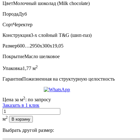
Цвет
Молочный шоколад (Milk chocolate)
Порода
Дуб
Сорт
Черектер
Конструкция
3-х слойный T&G (шип-паз)
Размер
600…2950x300x19,05
Покрытие
Масло шелковое
2
Упаковка
1,77 м
Гарантия
Пожизненная на структурную целостность
2
Цена за м
:
по запросу
Заказать в 1 клик
Количество
2
м
В корзину
Выбрать другой размер: