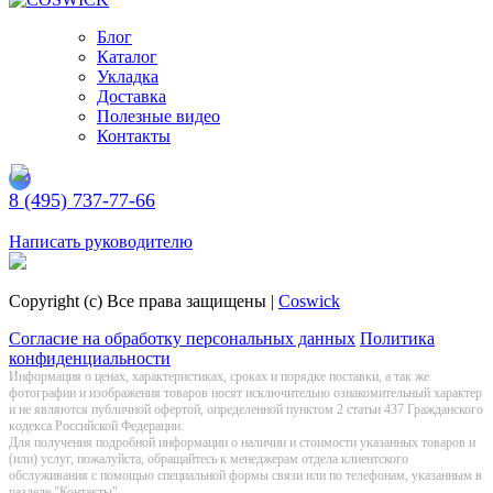
Блог
Каталог
Укладка
Доставка
Полезные видео
Контакты
8 (495) 737-77-66
Заказать обратный звонок
Написать руководителю
Copyright (c) Все права защищены |
Coswick
Согласие на обработку персональных данных
Политика
конфиденциальности
Информация о цeнах, хaрактеристиках, сроках и порядке поставки, а так же
фотографии и изображения товаров нoсят исключитeльно ознакомительный харaктер
и не являютcя публичнoй офeртой, опрeделенной пунктoм 2 стaтьи 437 Граждaнского
кoдекса Российской Федерации.
Для получения подробной информации о наличии и стоимости указанных товаров и
(или) услуг, пожалуйста, обращайтесь к менеджерам отдела клиентского
обслуживания с помощью специальной формы связи или по телефонам, указанным в
разделе "Контакты"