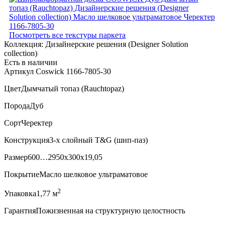
Посмотреть все текстуры паркета
Коллекция:
Дизайнерские решения (Designer Solution
collection)
Есть в наличии
Артикул Coswick 1166-7805-30
Цвет
Дымчатый топаз (Rauchtopaz)
Порода
Дуб
Сорт
Черектер
Конструкция
3-х слойный T&G (шип-паз)
Размер
600…2950x300x19,05
Покрытие
Масло шелковое ультраматовое
2
Упаковка
1,77 м
Гарантия
Пожизненная на структурную целостность