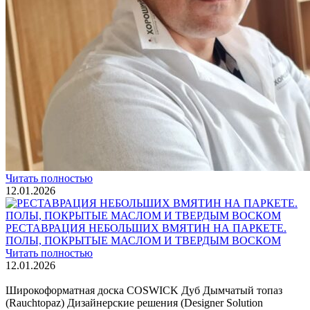
Интересные статьи о паркете Coswick
ВИДЕО-ИНСТРУКЦИЯ: Реставрация царапин. Полы,
покрытые маслом и твердым воском. Системы для локального
ремонта и восстановления
Читать полностью
02.02.2026
ПОЛЫ, ПОКРЫТЫЕ МАСЛОМ. РЕСТАВРАЦИЯ
НЕБОЛЬШИХ ПОТЕРТОСТЕЙ
Читать полностью
12.01.2026
РЕСТАВРАЦИЯ НЕБОЛЬШИХ ВМЯТИН НА ПАРКЕТЕ.
ПОЛЫ, ПОКРЫТЫЕ МАСЛОМ И ТВЕРДЫМ ВОСКОМ
Читать полностью
12.01.2026
Все новости о Coswick
Широкоформатная доска COSWICK Дуб Дымчатый топаз
(Rauchtopaz) Дизайнерские решения (Designer Solution