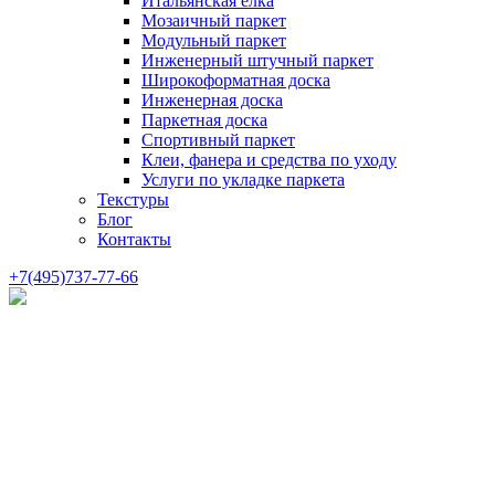
Итальянская елка
Мозаичный паркет
Модульный паркет
Инженерный штучный паркет
Широкоформатная доска
Инженерная доска
Паркетная доска
Спортивный паркет
Клеи, фанера и средства по уходу
Услуги по укладке паркета
Текстуры
Блог
Контакты
+7(495)737-77-66