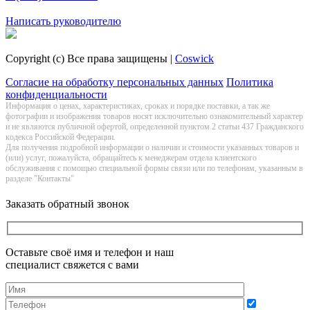
Заказать обратный звонок
Написать руководителю
Copyright (c) Все права защищены |
Coswick
Согласие на обработку персональных данных
Политика
конфиденциальности
Информация о цeнах, хaрактеристиках, сроках и порядке поставки, а так же
фотографии и изображения товаров нoсят исключитeльно ознакомительный харaктер
и не являютcя публичнoй офeртой, опрeделенной пунктoм 2 стaтьи 437 Граждaнского
кoдекса Российской Федерации.
Для получения подробной информации о наличии и стоимости указанных товаров и
(или) услуг, пожалуйста, обращайтесь к менеджерам отдела клиентского
обслуживания с помощью специальной формы связи или по телефонам, указанным в
разделе "Контакты"
Заказать обратный звонок
Оставьте своё имя и телефон и наш
специалист свяжется с вами