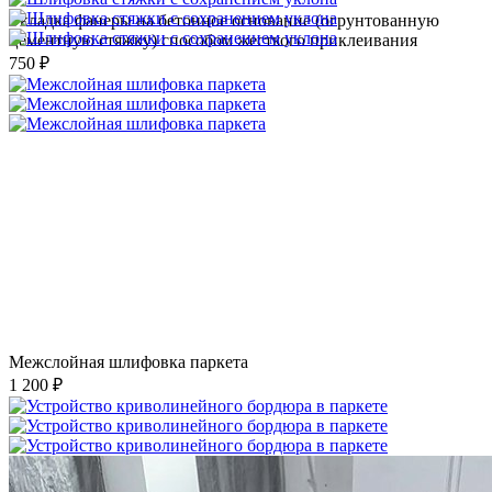
Укладка фанеры на бетонное основание (огрунтованную
цементную стяжку) способом жесткого приклеивания
750 ₽
Межслойная шлифовка паркета
1 200 ₽