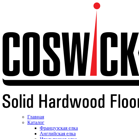
Главная
Каталог
Французская елка
Английская елка