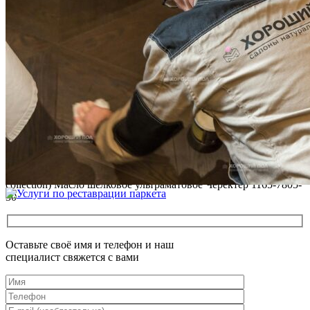
ПОЛЫ, ПОКРЫТЫЕ МАСЛОМ. РЕСТАВРАЦИЯ
НЕБОЛЬШИХ ПОТЕРТОСТЕЙ
Читать полностью
12.01.2026
РЕСТАВРАЦИЯ НЕБОЛЬШИХ ВМЯТИН НА ПАРКЕТЕ.
ПОЛЫ, ПОКРЫТЫЕ МАСЛОМ И ТВЕРДЫМ ВОСКОМ
Читать полностью
12.01.2026
Все новости о Coswick
Широкоформатная доска COSWICK Дуб Дымчатый топаз
(Rauchtopaz) Дизайнерские решения (Designer Solution
collection) Масло шелковое ультраматовое Черектер 1165-7805-
30
Оставьте своё имя и телефон и наш
специалист свяжется с вами