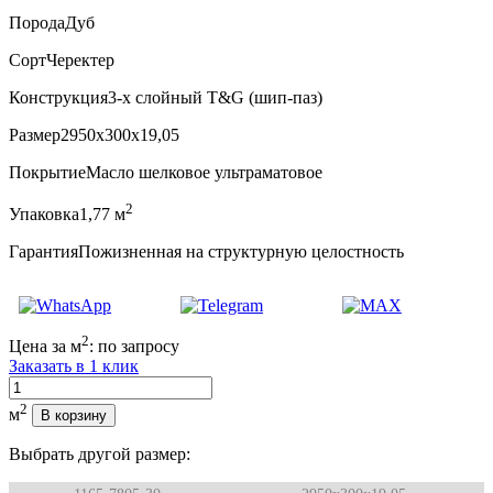
Порода
Дуб
Сорт
Черектер
Конструкция
3-х слойный T&G (шип-паз)
Размер
2950x300x19,05
Покрытие
Масло шелковое ультраматовое
2
Упаковка
1,77 м
Гарантия
Пожизненная на структурную целостность
2
Цена за м
:
по запросу
Заказать в 1 клик
Количество
2
м
В корзину
Выбрать другой размер: