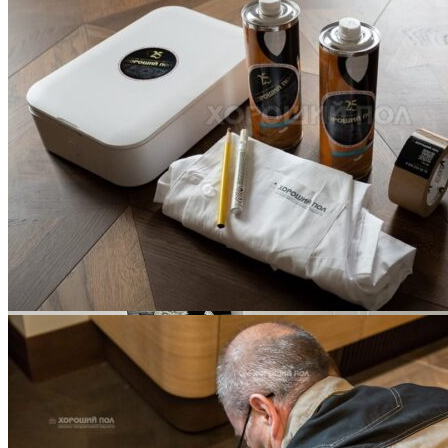
Услуги по реставрации паркета
1 500 ₽
Блог
Интересные статьи о паркете Coswick
ВИДЕО-ИНСТРУКЦИЯ: Реставрация царапин. Полы,
покрытые маслом и твердым воском. Системы для локального
ремонта и восстановления
Читать полностью
02.02.2026