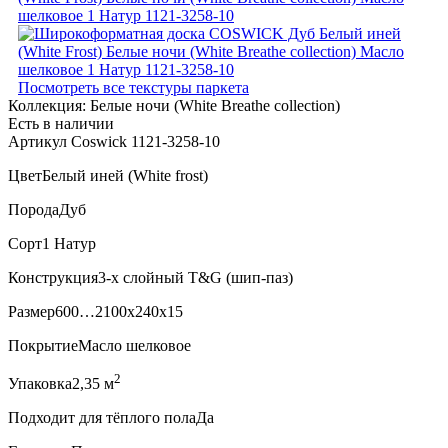
Посмотреть все текстуры паркета
Коллекция:
Белые ночи (White Breathe collection)
Есть в наличии
Артикул Coswick 1121-3258-10
Цвет
Белый иней (White frost)
Порода
Дуб
Сорт
1 Натур
Конструкция
3-х слойный T&G (шип-паз)
Размер
600…2100x240x15
Покрытие
Масло шелковое
2
Упаковка
2,35 м
Подходит для тёплого пола
Да