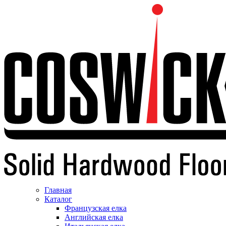
Главная
Каталог
Французская елка
Английская елка