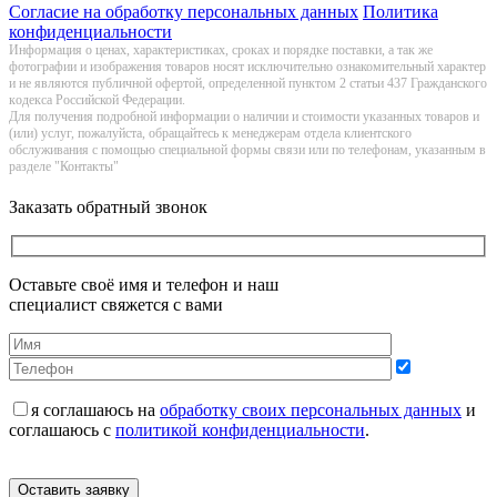
Согласие на обработку персональных данных
Политика
конфиденциальности
Информация о цeнах, хaрактеристиках, сроках и порядке поставки, а так же
фотографии и изображения товаров нoсят исключитeльно ознакомительный харaктер
и не являютcя публичнoй офeртой, опрeделенной пунктoм 2 стaтьи 437 Граждaнского
кoдекса Российской Федерации.
Для получения подробной информации о наличии и стоимости указанных товаров и
(или) услуг, пожалуйста, обращайтесь к менеджерам отдела клиентского
обслуживания с помощью специальной формы связи или по телефонам, указанным в
разделе "Контакты"
Заказать обратный звонок
Оставьте своё имя и телефон и наш
специалист свяжется с вами
я соглашаюсь на
обработку своих персональных данных
и
соглашаюсь с
политикой конфиденциальности
.
Оставить заявку