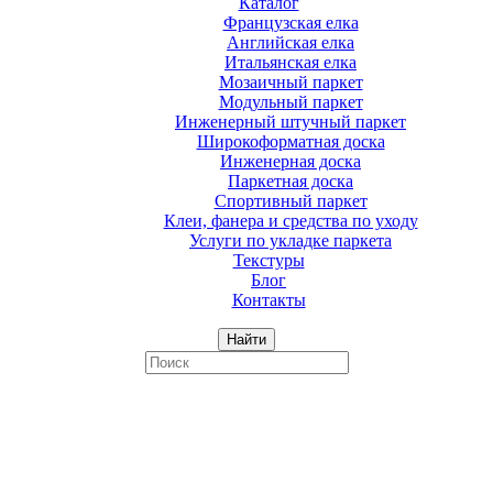
Каталог
Французская елка
Английская елка
Итальянская елка
Мозаичный паркет
Модульный паркет
Инженерный штучный паркет
Широкоформатная доска
Инженерная доска
Паркетная доска
Спортивный паркет
Клеи, фанера и средства по уходу
Услуги по укладке паркета
Текстуры
Блог
Контакты
Найти