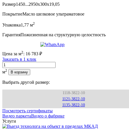
Размер
1450...2950x300x19,05
Покрытие
Масло шелковое ультраматовое
2
Упаковка
1,77 м
Гарантия
Пожизненная на структурную целостность
2
Цена за м
:
16 783
₽
Заказать в 1 клик
Количество
2
м
В корзину
Выбрать другой размер:
1118-3822-10
1121-3822-10
1135-3822-10
Посмотреть сертификаты
Видео паркета
Видео о фабрике
Услуги