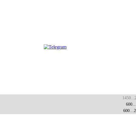
1450...
600…
600…2