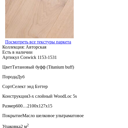
Посмотреть все текстуры паркета
Коллекция:
Авторская
Есть в наличии
Артикул Coswick 1153-1531
Цвет
Титановый буфф (Titanium buff)
Порода
Дуб
Сорт
Селект энд Бэттер
Конструкция
3-х слойный WoodLoc 5s
Размер
600…2100x127x15
Покрытие
Масло шелковое ультраматовое
2
Упаковка
2 м