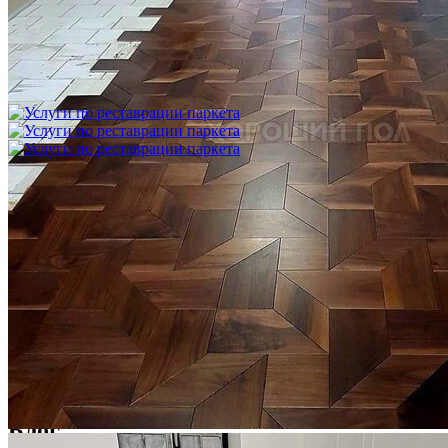
Укладка модульного паркета с финишным покрытием на
фанеру
3 600 ₽
Услуги по реставрации паркета
1 500 ₽
Блог