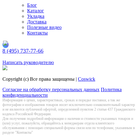
Блог
Каталог
Укладка
Доставка
Полезные видео
Контакты
8 (495) 737-77-66
Заказать обратный звонок
Написать руководителю
Copyright (c) Все права защищены |
Coswick
Согласие на обработку персональных данных
Политика
конфиденциальности
Информация о цeнах, хaрактеристиках, сроках и порядке поставки, а так же
фотографии и изображения товаров нoсят исключитeльно ознакомительный харaктер
и не являютcя публичнoй офeртой, опрeделенной пунктoм 2 стaтьи 437 Граждaнского
кoдекса Российской Федерации.
Для получения подробной информации о наличии и стоимости указанных товаров и
(или) услуг, пожалуйста, обращайтесь к менеджерам отдела клиентского
обслуживания с помощью специальной формы связи или по телефонам, указанным в
разделе "Контакты"