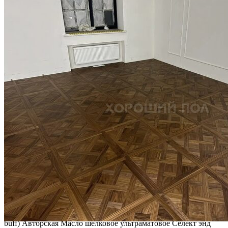
Интересные статьи о паркете Coswick
ВИДЕО-ИНСТРУКЦИЯ: Реставрация царапин. Полы,
покрытые маслом и твердым воском. Системы для локального
ремонта и восстановления
Читать полностью
02.02.2026
ПОЛЫ, ПОКРЫТЫЕ МАСЛОМ. РЕСТАВРАЦИЯ
НЕБОЛЬШИХ ПОТЕРТОСТЕЙ
Читать полностью
12.01.2026
РЕСТАВРАЦИЯ НЕБОЛЬШИХ ВМЯТИН НА ПАРКЕТЕ.
ПОЛЫ, ПОКРЫТЫЕ МАСЛОМ И ТВЕРДЫМ ВОСКОМ
Читать полностью
12.01.2026
Все новости о Coswick
Паркетная доска COSWICK Дуб Титановый буфф (Titanium
buff) Авторская Масло шелковое ультраматовое Селект энд