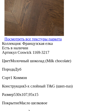
Посмотреть все текстуры паркета
Коллекция:
Французская елка
Есть в наличии
Артикул Coswick 1169-3217
Цвет
Молочный шоколад (Milk chocolate)
Порода
Дуб
Сорт
1 Коммон
Конструкция
3-х слойный T&G (шип-паз)
Размер
530x107,95x15
Покрытие
Масло шелковое