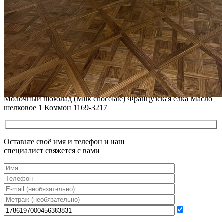
НЕБОЛЬШИХ ПОТЕРТОСТЕЙ
Читать полностью
12.01.2026
РЕСТАВРАЦИЯ НЕБОЛЬШИХ ВМЯТИН НА ПАРКЕТЕ.
ПОЛЫ, ПОКРЫТЫЕ МАСЛОМ И ТВЕРДЫМ ВОСКОМ
Читать полностью
12.01.2026
Все новости о Coswick
Паркет елка COSWICK Французская елка (45°) Дуб
Молочный шоколад (Milk chocolate) Французская елка Масло
шелковое 1 Коммон 1169-3217
Оставьте своё имя и телефон и наш
специалист свяжется с вами