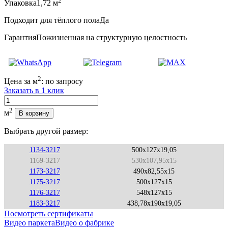
2
Упаковка
1,72 м
Подходит для тёплого пола
Да
Гарантия
Пожизненная на структурную целостность
2
Цена за м
:
по запросу
Заказать в 1 клик
Количество
2
м
В корзину
Выбрать другой размер:
1134-3217
500x127x19,05
1169-3217
530x107,95x15
1173-3217
490x82,55x15
1175-3217
500x127x15
1176-3217
548x127x15
1183-3217
438,78x190x19,05
Посмотреть сертификаты
Видео паркета
Видео о фабрике