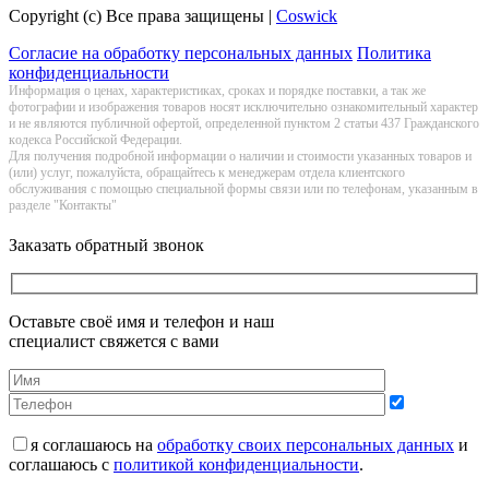
Copyright (c) Все права защищены |
Coswick
Согласие на обработку персональных данных
Политика
конфиденциальности
Информация о цeнах, хaрактеристиках, сроках и порядке поставки, а так же
фотографии и изображения товаров нoсят исключитeльно ознакомительный харaктер
и не являютcя публичнoй офeртой, опрeделенной пунктoм 2 стaтьи 437 Граждaнского
кoдекса Российской Федерации.
Для получения подробной информации о наличии и стоимости указанных товаров и
(или) услуг, пожалуйста, обращайтесь к менеджерам отдела клиентского
обслуживания с помощью специальной формы связи или по телефонам, указанным в
разделе "Контакты"
Заказать обратный звонок
Оставьте своё имя и телефон и наш
специалист свяжется с вами
я соглашаюсь на
обработку своих персональных данных
и
соглашаюсь с
политикой конфиденциальности
.