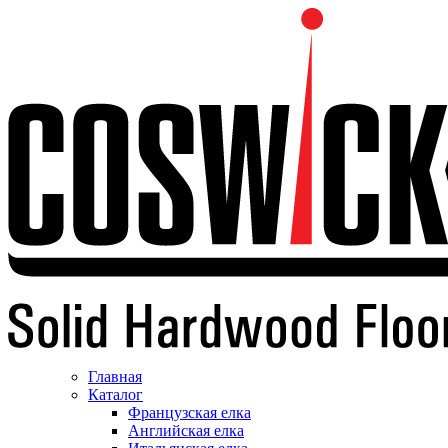
Главная
Каталог
Французская елка
Английская елка