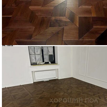
Услуги по реставрации паркета
1 500 ₽
Блог
Интересные статьи о паркете Coswick
ВИДЕО-ИНСТРУКЦИЯ: Реставрация царапин. Полы,
покрытые маслом и твердым воском. Системы для локального
ремонта и восстановления
Читать полностью
02.02.2026
ПОЛЫ, ПОКРЫТЫЕ МАСЛОМ. РЕСТАВРАЦИЯ