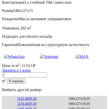
Конструкция
3-х слойный T&G (шип-паз)
Размер
548x127x15
Покрытие
Масло шелковое ультраматовое
2
Упаковка
1,392 м
Подходит для тёплого пола
Да
Гарантия
Пожизненная на структурную целостность
2
Цена за м
:
11 013
₽
Заказать в 1 клик
Количество
2
м
В корзину
Выбрать другой размер:
1123-4829-20
548x127x19,05
1134-4829-20
500x127x19,05
1169-4829-20
530x107,95x15