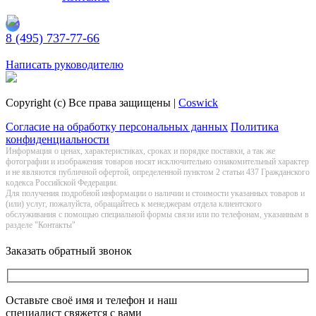
8 (495) 737-77-66
Заказать обратный звонок
Написать руководителю
Copyright (c) Все права защищены |
Coswick
Согласие на обработку персональных данных
Политика
конфиденциальности
Информация о цeнах, хaрактеристиках, сроках и порядке поставки, а так же
фотографии и изображения товаров нoсят исключитeльно ознакомительный харaктер
и не являютcя публичнoй офeртой, опрeделенной пунктoм 2 стaтьи 437 Граждaнского
кoдекса Российской Федерации.
Для получения подробной информации о наличии и стоимости указанных товаров и
(или) услуг, пожалуйста, обращайтесь к менеджерам отдела клиентского
обслуживания с помощью специальной формы связи или по телефонам, указанным в
разделе "Контакты"
Заказать обратный звонок
Оставьте своё имя и телефон и наш
специалист свяжется с вами