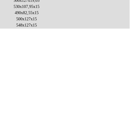
500x127x19,05
530x107,95x15
490x82,55x15
500x127x15
548x127x15