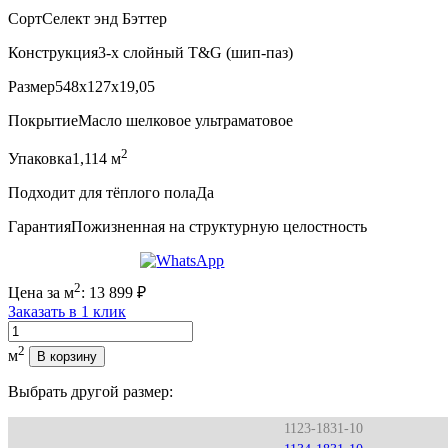
Сорт
Селект энд Бэттер
Конструкция
3-х слойный T&G (шип-паз)
Размер
548x127x19,05
Покрытие
Масло шелковое ультраматовое
2
Упаковка
1,114 м
Подходит для тёплого пола
Да
Гарантия
Пожизненная на структурную целостность
2
Цена за м
:
13 899
₽
Заказать в 1 клик
Количество
2
м
В корзину
Выбрать другой размер:
1123-1831-10