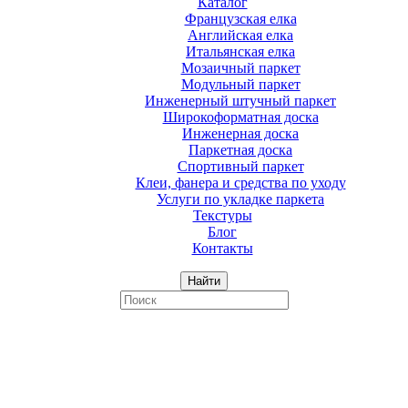
Каталог
Французская елка
Английская елка
Итальянская елка
Мозаичный паркет
Модульный паркет
Инженерный штучный паркет
Широкоформатная доска
Инженерная доска
Паркетная доска
Спортивный паркет
Клеи, фанера и средства по уходу
Услуги по укладке паркета
Текстуры
Блог
Контакты
Найти