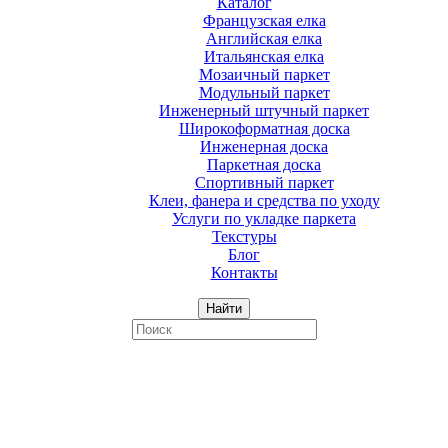
Каталог
Французская елка
Английская елка
Итальянская елка
Мозаичный паркет
Модульный паркет
Инженерный штучный паркет
Широкоформатная доска
Инженерная доска
Паркетная доска
Спортивный паркет
Клеи, фанера и средства по уходу
Услуги по укладке паркета
Текстуры
Блог
Контакты
Найти