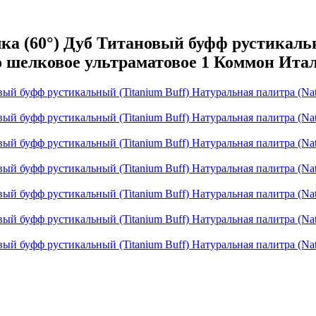
а (60°) Дуб Титановый буфф рустикальн
ло шелковое ультраматовое 1 Коммон Ита