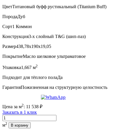
Цвет
Титановый буфф рустикальный (Titanium Buff)
Порода
Дуб
Сорт
1 Коммон
Конструкция
3-х слойный T&G (шип-паз)
Размер
438,78x190x19,05
Покрытие
Масло шелковое ультраматовое
2
Упаковка
1,667 м
Подходит для тёплого пола
Да
Гарантия
Пожизненная на структурную целостность
2
Цена за м
:
11 538
₽
Заказать в 1 клик
Количество
2
м
В корзину