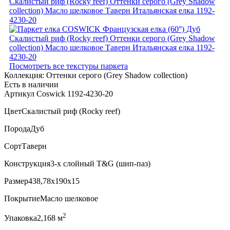
Посмотреть все текстуры паркета
Коллекция:
Оттенки серого (Grеy Shadow collection)
Есть в наличии
Артикул Coswick 1192-4230-20
Цвет
Скалистый риф (Rocky reef)
Порода
Дуб
Сорт
Таверн
Конструкция
3-х слойный T&G (шип-паз)
Размер
438,78x190x15
Покрытие
Масло шелковое
2
Упаковка
2,168 м