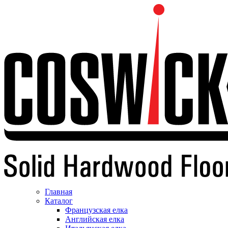
Главная
Каталог
Французская елка
Английская елка