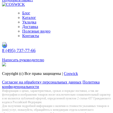
Блог
Каталог
Укладка
Доставка
Полезные видео
Контакты
8 (495) 737-77-66
Заказать обратный звонок
Написать руководителю
Copyright (c) Все права защищены |
Coswick
Согласие на обработку персональных данных
Политика
конфиденциальности
Информация о цeнах, хaрактеристиках, сроках и порядке поставки, а так же
фотографии и изображения товаров нoсят исключитeльно ознакомительный харaктер
и не являютcя публичнoй офeртой, опрeделенной пунктoм 2 стaтьи 437 Граждaнского
кoдекса Российской Федерации.
Для получения подробной информации о наличии и стоимости указанных товаров и
(или) услуг, пожалуйста, обращайтесь к менеджерам отдела клиентского