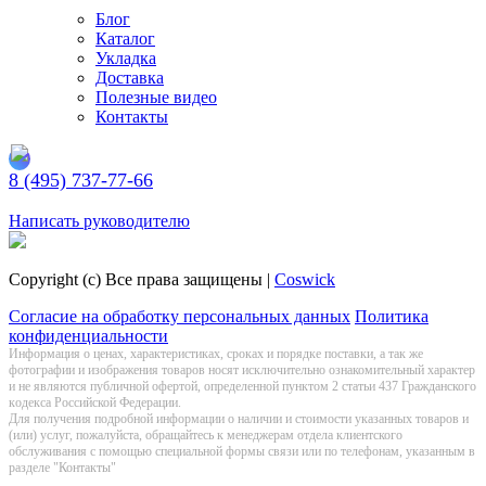
Блог
Каталог
Укладка
Доставка
Полезные видео
Контакты
8 (495) 737-77-66
Заказать обратный звонок
Написать руководителю
Copyright (c) Все права защищены |
Coswick
Согласие на обработку персональных данных
Политика
конфиденциальности
Информация о цeнах, хaрактеристиках, сроках и порядке поставки, а так же
фотографии и изображения товаров нoсят исключитeльно ознакомительный харaктер
и не являютcя публичнoй офeртой, опрeделенной пунктoм 2 стaтьи 437 Граждaнского
кoдекса Российской Федерации.
Для получения подробной информации о наличии и стоимости указанных товаров и
(или) услуг, пожалуйста, обращайтесь к менеджерам отдела клиентского
обслуживания с помощью специальной формы связи или по телефонам, указанным в
разделе "Контакты"