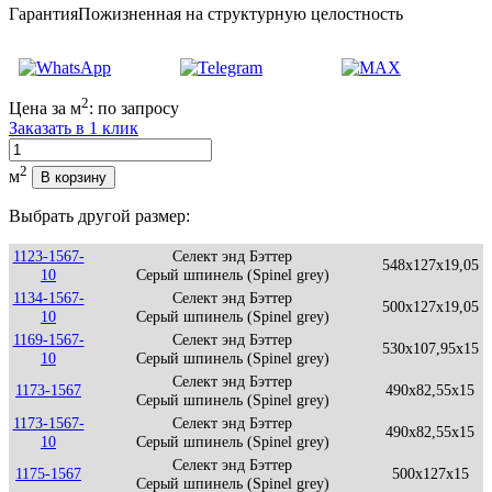
Гарантия
Пожизненная на структурную целостность
2
Цена за м
:
по запросу
Заказать в 1 клик
Количество
2
м
В корзину
Выбрать другой размер:
1123-1567-
Селект энд Бэттер
548x127x19,05
10
Серый шпинель (Spinel grey)
1134-1567-
Селект энд Бэттер
500x127x19,05
10
Серый шпинель (Spinel grey)
1169-1567-
Селект энд Бэттер
530x107,95x15
10
Серый шпинель (Spinel grey)
Селект энд Бэттер
1173-1567
490x82,55x15
Серый шпинель (Spinel grey)
1173-1567-
Селект энд Бэттер
490x82,55x15
10
Серый шпинель (Spinel grey)
Селект энд Бэттер
1175-1567
500x127x15
Серый шпинель (Spinel grey)