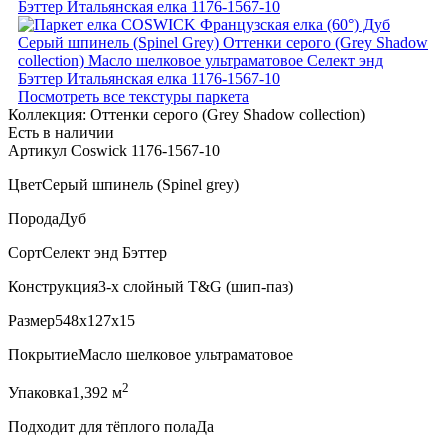
Посмотреть все текстуры паркета
Коллекция:
Оттенки серого (Grеy Shadow collection)
Есть в наличии
Артикул Coswick 1176-1567-10
Цвет
Серый шпинель (Spinel grey)
Порода
Дуб
Сорт
Селект энд Бэттер
Конструкция
3-х слойный T&G (шип-паз)
Размер
548x127x15
Покрытие
Масло шелковое ультраматовое
2
Упаковка
1,392 м
Подходит для тёплого пола
Да