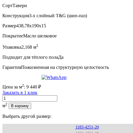
Сорт
Таверн
Конструкция
3-х слойный T&G (шип-паз)
Размер
438,78x190x15
Покрытие
Масло шелковое
2
Упаковка
2,168 м
Подходит для тёплого пола
Да
Гарантия
Пожизненная на структурную целостность
2
Цена за м
:
9 440
₽
Заказать в 1 клик
Количество
2
м
В корзину
Выбрать другой размер:
1183-4251-20