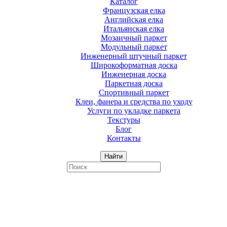
Каталог
Французская елка
Английская елка
Итальянская елка
Мозаичный паркет
Модульный паркет
Инженерный штучный паркет
Широкоформатная доска
Инженерная доска
Паркетная доска
Спортивный паркет
Клеи, фанера и средства по уходу
Услуги по укладке паркета
Текстуры
Блог
Контакты
Найти