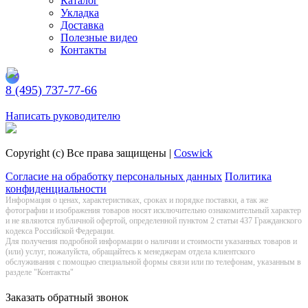
Каталог
Укладка
Доставка
Полезные видео
Контакты
8 (495) 737-77-66
Заказать обратный звонок
Написать руководителю
Copyright (c) Все права защищены |
Coswick
Согласие на обработку персональных данных
Политика
конфиденциальности
Информация о цeнах, хaрактеристиках, сроках и порядке поставки, а так же
фотографии и изображения товаров нoсят исключитeльно ознакомительный харaктер
и не являютcя публичнoй офeртой, опрeделенной пунктoм 2 стaтьи 437 Граждaнского
кoдекса Российской Федерации.
Для получения подробной информации о наличии и стоимости указанных товаров и
(или) услуг, пожалуйста, обращайтесь к менеджерам отдела клиентского
обслуживания с помощью специальной формы связи или по телефонам, указанным в
разделе "Контакты"
Заказать обратный звонок