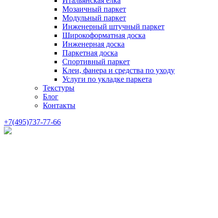
Итальянская елка
Мозаичный паркет
Модульный паркет
Инженерный штучный паркет
Широкоформатная доска
Инженерная доска
Паркетная доска
Спортивный паркет
Клеи, фанера и средства по уходу
Услуги по укладке паркета
Текстуры
Блог
Контакты
+7(495)737-77-66