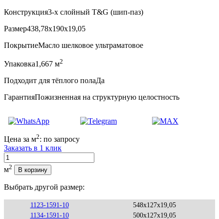
Конструкция
3-х слойный T&G (шип-паз)
Размер
438,78x190x19,05
Покрытие
Масло шелковое ультраматовое
2
Упаковка
1,667 м
Подходит для тёплого пола
Да
Гарантия
Пожизненная на структурную целостность
2
Цена за м
:
по запросу
Заказать в 1 клик
Количество
2
м
В корзину
Выбрать другой размер:
1123-1591-10
548x127x19,05
1134-1591-10
500x127x19,05