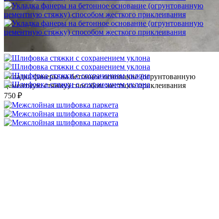
Укладка фанеры на бетонное основание (огрунтованную
цементную стяжку) способом жесткого приклеивания
750 ₽