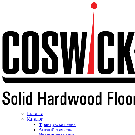
Главная
Каталог
Французская елка
Английская елка