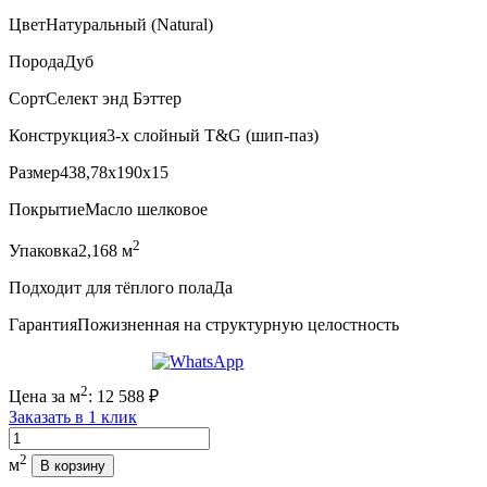
Цвет
Натуральный (Natural)
Порода
Дуб
Сорт
Селект энд Бэттер
Конструкция
3-х слойный T&G (шип-паз)
Размер
438,78x190x15
Покрытие
Масло шелковое
2
Упаковка
2,168 м
Подходит для тёплого пола
Да
Гарантия
Пожизненная на структурную целостность
2
Цена за м
:
12 588
₽
Заказать в 1 клик
Количество
2
м
В корзину