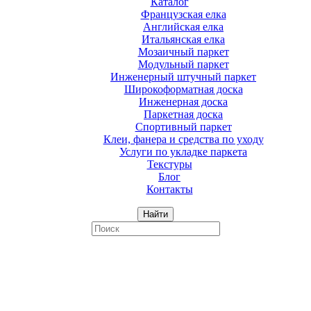
Каталог
Французская елка
Английская елка
Итальянская елка
Мозаичный паркет
Модульный паркет
Инженерный штучный паркет
Широкоформатная доска
Инженерная доска
Паркетная доска
Спортивный паркет
Клеи, фанера и средства по уходу
Услуги по укладке паркета
Текстуры
Блог
Контакты
Найти