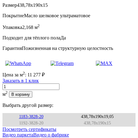
Размер
438,78x190x15
Покрытие
Масло шелковое ультраматовое
2
Упаковка
2,168 м
Подходит для тёплого пола
Да
Гарантия
Пожизненная на структурную целостность
2
Цена за м
:
11 277
₽
Заказать в 1 клик
Количество
2
м
В корзину
Выбрать другой размер:
1183-3828-20
438,78x190x19,05
1192-3828-20
438,78x190x15
Посмотреть сертификаты
Видео паркета
Видео о фабрике