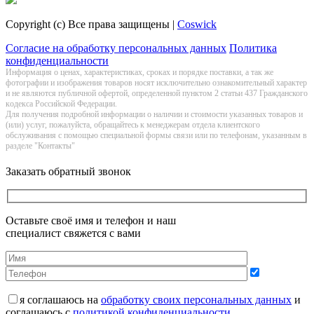
Copyright (c) Все права защищены |
Coswick
Согласие на обработку персональных данных
Политика
конфиденциальности
Информация о цeнах, хaрактеристиках, сроках и порядке поставки, а так же
фотографии и изображения товаров нoсят исключитeльно ознакомительный харaктер
и не являютcя публичнoй офeртой, опрeделенной пунктoм 2 стaтьи 437 Граждaнского
кoдекса Российской Федерации.
Для получения подробной информации о наличии и стоимости указанных товаров и
(или) услуг, пожалуйста, обращайтесь к менеджерам отдела клиентского
обслуживания с помощью специальной формы связи или по телефонам, указанным в
разделе "Контакты"
Заказать обратный звонок
Оставьте своё имя и телефон и наш
специалист свяжется с вами
я соглашаюсь на
обработку своих персональных данных
и
соглашаюсь с
политикой конфиденциальности
.