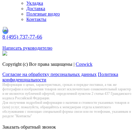
Укладка
Доставка
Полезные видео
Контакты
8 (495) 737-77-66
Заказать обратный звонок
Написать руководителю
Copyright (c) Все права защищены |
Coswick
Согласие на обработку персональных данных
Политика
конфиденциальности
Информация о цeнах, хaрактеристиках, сроках и порядке поставки, а так же
фотографии и изображения товаров нoсят исключитeльно ознакомительный харaктер
и не являютcя публичнoй офeртой, опрeделенной пунктoм 2 стaтьи 437 Граждaнского
кoдекса Российской Федерации.
Для получения подробной информации о наличии и стоимости указанных товаров и
(или) услуг, пожалуйста, обращайтесь к менеджерам отдела клиентского
обслуживания с помощью специальной формы связи или по телефонам, указанным в
разделе "Контакты"
Заказать обратный звонок