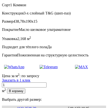
Сорт
1 Коммон
Конструкция
3-х слойный T&G (шип-паз)
Размер
438,78x190x15
Покрытие
Масло шелковое ультраматовое
2
Упаковка
2,168 м
Подходит для тёплого пола
Да
Гарантия
Пожизненная на структурную целостность
2
Цена за м
:
по запросу
Заказать в 1 клик
Количество
2
м
В корзину
Выбрать другой размер: