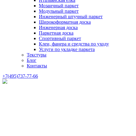
Итальянская елка
Мозаичный паркет
Модульный паркет
Инженерный штучный паркет
Широкоформатная доска
Инженерная доска
Паркетная доска
Спортивный паркет
Клеи, фанера и средства по уходу
Услуги по укладке паркета
Текстуры
Блог
Контакты
+7(495)737-77-66