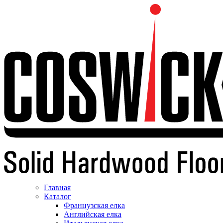
Главная
Каталог
Французская елка
Английская елка