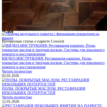
Услуги по реставрации паркета
1 500 ₽
Блог
Интересные статьи о паркете Coswick
ВИДЕО-ИНСТРУКЦИЯ: Реставрация царапин. Полы,
покрытые маслом и твердым воском. Системы для локального
ремонта и восстановления
Читать полностью
02.02.2026
ПОЛЫ, ПОКРЫТЫЕ МАСЛОМ. РЕСТАВРАЦИЯ
НЕБОЛЬШИХ ПОТЕРТОСТЕЙ
Читать полностью
12.01.2026