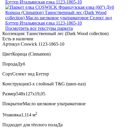
Посмотреть все текстуры паркета
Коллекция:
Таинственный лес (Dark Wood collection)
Есть в наличии
Артикул Coswick 1123-1865-10
Цвет
Корица (Cinnamon)
Порода
Дуб
Сорт
Селект энд Бэттер
Конструкция
3-х слойный T&G (шип-паз)
Размер
548x127x19,05
Покрытие
Масло шелковое ультраматовое
2
Упаковка
1,114 м
Подходит для тёплого пола
Да