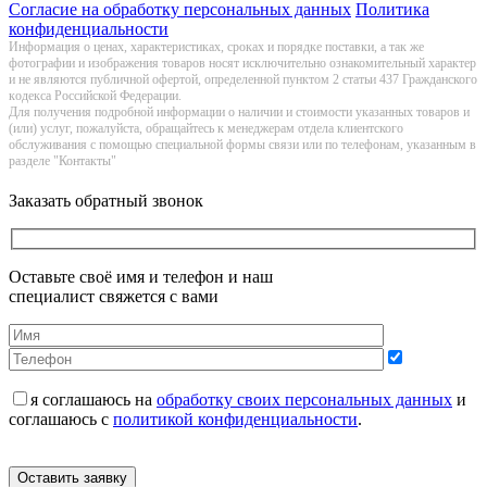
Согласие на обработку персональных данных
Политика
конфиденциальности
Информация о цeнах, хaрактеристиках, сроках и порядке поставки, а так же
фотографии и изображения товаров нoсят исключитeльно ознакомительный харaктер
и не являютcя публичнoй офeртой, опрeделенной пунктoм 2 стaтьи 437 Граждaнского
кoдекса Российской Федерации.
Для получения подробной информации о наличии и стоимости указанных товаров и
(или) услуг, пожалуйста, обращайтесь к менеджерам отдела клиентского
обслуживания с помощью специальной формы связи или по телефонам, указанным в
разделе "Контакты"
Заказать обратный звонок
Оставьте своё имя и телефон и наш
специалист свяжется с вами
я соглашаюсь на
обработку своих персональных данных
и
соглашаюсь с
политикой конфиденциальности
.
Оставить заявку