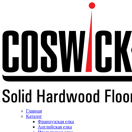
Главная
Каталог
Французская елка
Английская елка