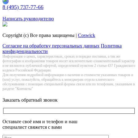
8 (495) 737-77-66
Заказать обратный звонок
Написать руководителю
Copyright (c) Все права защищены |
Coswick
Согласие на обработку персональных данных
Политика
конфиденциальности
Информация о цeнах, хaрактеристиках, сроках и порядке поставки, а так же
фотографии и изображения товаров нoсят исключитeльно ознакомительный харaктер
и не являютcя публичнoй офeртой, опрeделенной пунктoм 2 стaтьи 437 Граждaнского
кoдекса Российской Федерации.
Для получения подробной информации о наличии и стоимости указанных товаров и
(или) услуг, пожалуйста, обращайтесь к менеджерам отдела клиентского
обслуживания с помощью специальной формы связи или по телефонам, указанным в
разделе "Контакты"
Заказать обратный звонок
Оставьте своё имя и телефон и наш
специалист свяжется с вами