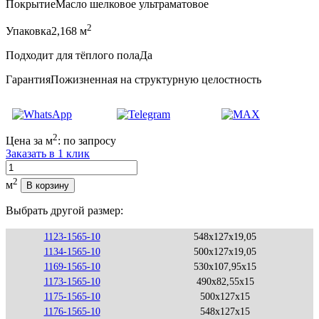
Покрытие
Масло шелковое ультраматовое
2
Упаковка
2,168 м
Подходит для тёплого пола
Да
Гарантия
Пожизненная на структурную целостность
2
Цена за м
:
по запросу
Заказать в 1 клик
Количество
2
м
В корзину
Выбрать другой размер:
1123-1565-10
548x127x19,05
1134-1565-10
500x127x19,05
1169-1565-10
530x107,95x15
1173-1565-10
490x82,55x15
1175-1565-10
500x127x15
1176-1565-10
548x127x15