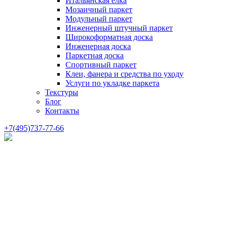
Итальянская елка
Мозаичный паркет
Модульный паркет
Инженерный штучный паркет
Широкоформатная доска
Инженерная доска
Паркетная доска
Спортивный паркет
Клеи, фанера и средства по уходу
Услуги по укладке паркета
Текстуры
Блог
Контакты
+7(495)737-77-66